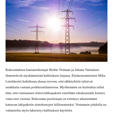
Kokoomuksen kansanedustajat Heikki Vestman ja Juhana Vartiainen
ihmettelevät täyskäännöstä hallituksen linjassa. Elinkeinoministeri Mika
Lintiläesitti huhtikuun alussa toiveen, että sähköyhtiöt tulisivat
asiakkaita vastaan poikkeustilanteessa. Myöhemmin on kuitenkin tullut
ilmi, että varsinainen siirtoverkkopaketti esitellään eduskunnalle kenties
vasta ensi vuonna. Kokoomus puolestaan on esittänyt aikaisemmin
kattavan lakipaketin siirtohintojen hillitsemiseksi. Vestmanin johdolla on
valmisteltu myös lakiesitys hallituksen käyttöön.