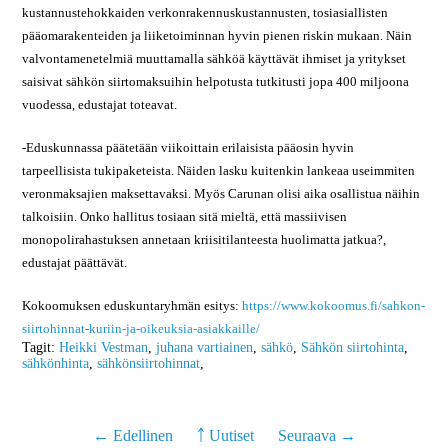
kustannustehokkaiden verkonrakennuskustannusten, tosiasiallisten
pääomarakenteiden ja liiketoiminnan hyvin pienen riskin mukaan. Näin
valvontamenetelmiä muuttamalla sähköä käyttävät ihmiset ja yritykset
saisivat sähkön siirtomaksuihin helpotusta tutkitusti jopa 400 miljoona
vuodessa, edustajat toteavat.
-Eduskunnassa päätetään viikoittain erilaisista pääosin hyvin
tarpeellisista tukipaketeista. Näiden lasku kuitenkin lankeaa useimmiten
veronmaksajien maksettavaksi. Myös Carunan olisi aika osallistua näihin
talkoisiin. Onko hallitus tosiaan sitä mieltä, että massiivisen
monopolirahastuksen annetaan kriisitilanteesta huolimatta jatkua?,
edustajat päättävät.
Kokoomuksen eduskuntaryhmän esitys:
https://www.kokoomus.fi/sahkon-
siirtohinnat-kuriin-ja-oikeuksia-asiakkaille/
Tagit:
Heikki Vestman
,
juhana vartiainen
,
sähkö
,
Sähkön siirtohinta
,
sähkönhinta
,
sähkönsiirtohinnat
,
← Edellinen
￪ Uutiset
Seuraava →