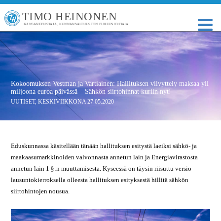
TIMO HEINONEN
KANSANEDUSTAJA, KUNNANVALTUUSTON PUHEENJOHTAJA
Kokoomuksen Vestman ja Vartiainen: Hallituksen viivyttely maksaa yli
miljoona euroa päivässä – Sähkön siirtohinnat kuriin nyt!
UUTISET
,
KESKIVIIKKONA 27.05.2020
Eduskunnassa käsitellään tänään hallituksen esitystä laeiksi sähkö- ja
maakaasumarkkinoiden valvonnasta annetun lain ja Energiavirastosta
annetun lain 1 §:n muuttamisesta. Kyseessä on täysin riisuttu versio
lausuntokierroksella olleesta hallituksen esityksestä hillitä sähkön
siirtohintojen nousua.