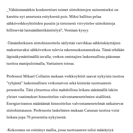
_Vähäisimmätkin konkreettiset toimet siirtohintojen suitsemiseksi on
karsittu nyt annetusta esityksestä pois. Miksi hallitus pelaa
sähköverkkoyhtiöiden pussiin ja tietoisesti viivyttelee siirtohintoja
hillitsevää lainsäädäntökäsittelyä?, Vestman kysyy.
-Tämänhetkinen siirtohinnoittelu säilyttää vaivihkaa sähkönkäyttäjien
maksettavaksi sähköverkon tulevia rakennuskustannuksia. Tämä tehdään
läpinäkymättömällä tavalla, verkon omistajien laskennallista pääoman
tuottoa manipuloimalla, Vartiainen toteaa.
Professori Mikael Collanin mukaan verkkoyhtiöt saavat nykyisin tuottoa
”tyhjästä” laskennallisen verkonarvon sekä kiinteän tuottoasteen
perusteella. Tätä ylituottoa olisi mahdollista leikata säätämällä lakiin
yleiset vaatimukset hinnoittelun valvontamenetelmien sisällöstä.
Energiaviraston määräämät hinnoittelun valvontamenetelmät ratkaisevat
siirtohintatason. Professorin laskelmien mukaan Carunan tuottoa voisi
leikata jopa 70 prosenttia nykyisestä.
-Kokoomus on esittänyt mallia, jossa tuottoasteen tulisi määräytyä