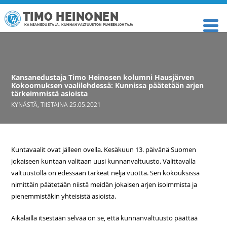
TIMO HEINONEN
KANSANEDUSTAJA, KUNNANVALTUUSTON PUHEENJOHTAJA
Kansanedustaja Timo Heinosen kolumni Hausjärven
Kokoomuksen vaalilehdessä: Kunnissa päätetään arjen
tärkeimmistä asioista
KYNÄSTÄ
,
TIISTAINA 25.05.2021
Kuntavaalit ovat jälleen ovella. Kesäkuun 13. päivänä Suomen
jokaiseen kuntaan valitaan uusi kunnanvaltuusto. Valittavalla
valtuustolla on edessään tärkeät neljä vuotta. Sen kokouksissa
nimittäin päätetään niistä meidän jokaisen arjen isoimmista ja
pienemmistäkin yhteisistä asioista.
Aikalailla itsestään selvää on se, että kunnanvaltuusto päättää