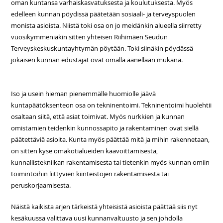
oman kuntansa varhaiskasvatuksesta ja koulutuksesta. Myös
edelleen kunnan pöydissä päätetään sosiaali- ja terveyspuolen
monista asioista. Niistä toki osa on jo meidänkin alueella siirretty
vuosikymmeniäkin sitten yhteisen Riihimäen Seudun
Terveyskeskuskuntayhtymän pöytään. Toki siinäkin pöydässä
jokaisen kunnan edustajat ovat omalla äänellään mukana.
Iso ja usein hieman pienemmälle huomiolle jäävä
kuntapäätöksenteon osa on tekninentoimi. Tekninentoimi huolehtii
osaltaan siitä, että asiat toimivat. Myös nurkkien ja kunnan
omistamien teidenkin kunnossapito ja rakentaminen ovat siellä
päätettäviä asioita. Kunta myös päättää mitä ja mihin rakennetaan,
on sitten kyse omakotialueiden kaavoittamisesta,
kunnallistekniikan rakentamisesta tai tietenkin myös kunnan omiin
toimintoihin liittyvien kiinteistöjen rakentamisesta tai
peruskorjaamisesta.
Näistä kaikista arjen tärkeistä yhteisistä asioista päättää siis nyt
kesäkuussa valittava uusi kunnanvaltuusto ja sen johdolla