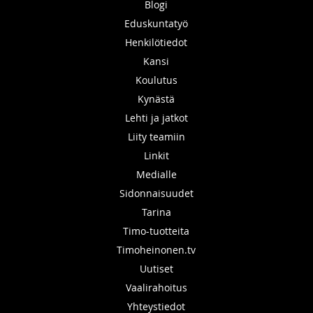
Blogi
Eduskuntatyö
Henkilötiedot
Kansi
Koulutus
Kynästä
Lehti ja jatkot
Liity teamiin
Linkit
Medialle
Sidonnaisuudet
Tarina
Timo-tuotteita
Timoheinonen.tv
Uutiset
Vaalirahoitus
Yhteystiedot