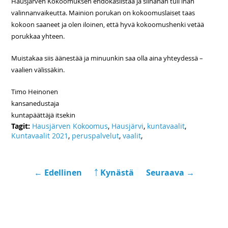
Hausjärven Kokoomuksen ehdokaslistaa ja siinähän tuli ihan
valinnanvaikeutta. Mainion porukan on kokoomuslaiset taas
kokoon saaneet ja olen iloinen, että hyvä kokoomushenki vetää
porukkaa yhteen.
Muistakaa siis äänestää ja minuunkin saa olla aina yhteydessä –
vaalien välissäkin.
Timo Heinonen
kansanedustaja
kuntapäättäjä itsekin
Tagit:
Hausjärven Kokoomus
,
Hausjärvi
,
kuntavaalit
,
Kuntavaalit 2021
,
peruspalvelut
,
vaalit
,
← Edellinen
￪ Kynästä
Seuraava →