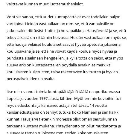
valittavat kunnan muut luottamushenkilöt.
Voisi siis sanoa, että uudet kuntapäättäjät ovat todellakin paljon
vartijoina. Heidän vastuullaan on mm. se, että vanhuksille on
jatkossakin riittävästi hoito- ja hoivapaikkoja Hausjärvellä ja se, että
tekeviä käsiä on riittämiin hoivassa. Heidän vastuullaan on myös se,
että hausjärveläiset koululaiset saavat hyvää opetusta jokaisena
koulupäivänä ja se, että he voivat käydä koulua myös hyvää ja
puhdasta sisäilmaan hengitellen. Ja kyllä totta on sekin, että myös
sujuva arki on kuntapäättäjien pöydällä ainakin esimerkiksi
koululaisten kuljetusten, taloa rakentavien luvitusten ja hyvien
peruspalveluidenkin osalta.
Itse olen saanut toimia kuntapäättäjänä täällä naapurikunnassa
Lopella jo vuoden 1997 alusta lähtien. Myöhemmin kuvioihin tuli
myös eduskunta ja kansanedustajan tehtävät. 14 vuotta
kansanedustajana on tehnyt tutuksi koko Hämeen ja sen kaikki
kunnat. Hausjärvi tietenkin monessa ollut oman seutukunnan
tärkeänä kuntana mukana. Yhteydenpito on ollut mutkatonta ja
sujuvaa ja tämän tuloksena mm. teidän kokoomuslaisten