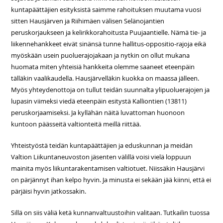
kuntapäättäjien esityksistä saimme rahoituksen muutama vuosi
sitten Hausjärven ja Riihimäen välisen Selänojantien
peruskorjaukseen ja kelirikkorahoitusta Puujaantielle. Nämä tie- ja
liikennehankkeet eivät sinänsä tunne hallitus-oppositio-rajoja eikä
myöskään usein puoluerajojakaan ja nytkin on ollut mukana
huomata miten yhteisiä hankkeita olemme saaneet eteenpäin
tälläkin vaalikaudella. Hausjärvelläkin kuokka on maassa jälleen.
Myös yhteydenottoja on tullut teidän suunnalta ylipuoluerajojen ja
lupasin viimeksi viedä eteenpäin esitystä Kalliontien (13811)
peruskorjaamiseksi. Ja kyllähän näitä luvattoman huonoon
kuntoon päässeitä valtionteitä meillä riittää.
Yhteistyöstä teidän kuntapäättäjien ja eduskunnan ja meidän
Valtion Liikuntaneuvoston jäsenten välillä voisi vielä loppuun
mainita myös liikuntarakentamisen valtiotuet. Niissäkin Hausjärvi
on pärjännyt ihan kelpo hyvin. Ja minusta ei sekään jää kiinni, että ei
pärjäisi hyvin jatkossakin.
Sillä on siis väliä ketä kunnanvaltuustoihin valitaan. Tutkailin tuossa