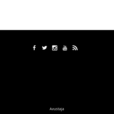
b
a
x
r
,
Avustaja