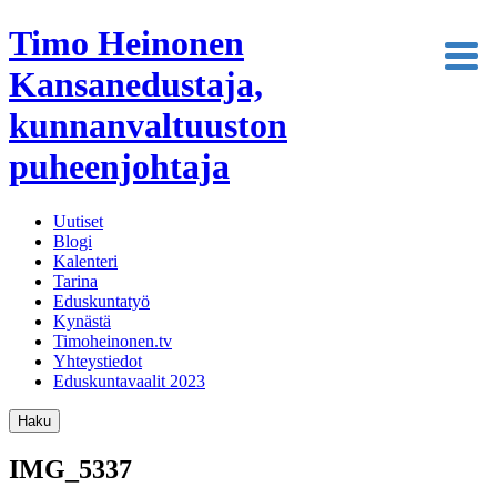
Timo Heinonen
Kansanedustaja,
kunnanvaltuuston
puheenjohtaja
Uutiset
Blogi
Kalenteri
Tarina
Eduskuntatyö
Kynästä
Timoheinonen.tv
Yhteystiedot
Eduskuntavaalit 2023
Haku
IMG_5337