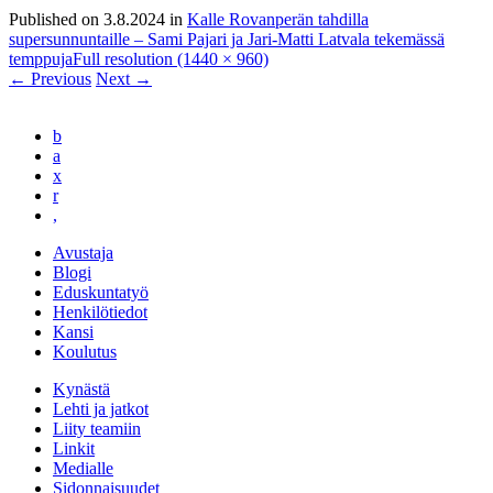
Published on
3.8.2024
in
Kalle Rovanperän tahdilla
supersunnuntaille – Sami Pajari ja Jari-Matti Latvala tekemässä
temppuja
Full resolution (1440 × 960)
←
Previous
Next
→
b
a
x
r
,
Avustaja
Blogi
Eduskuntatyö
Henkilötiedot
Kansi
Koulutus
Kynästä
Lehti ja jatkot
Liity teamiin
Linkit
Medialle
Sidonnaisuudet