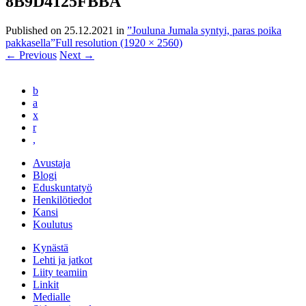
8B9D4125FBBA
Published on
25.12.2021
in
”Jouluna Jumala syntyi, paras poika
pakkasella”
Full resolution (1920 × 2560)
←
Previous
Next
→
b
a
x
r
,
Avustaja
Blogi
Eduskuntatyö
Henkilötiedot
Kansi
Koulutus
Kynästä
Lehti ja jatkot
Liity teamiin
Linkit
Medialle