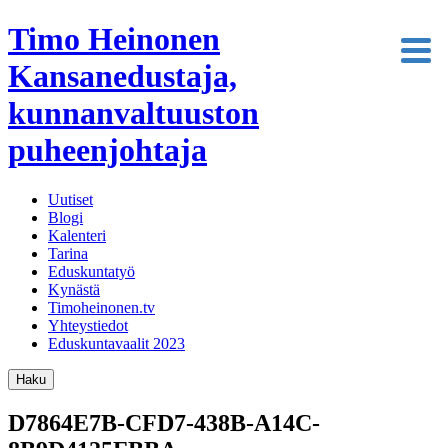
Timo Heinonen
Kansanedustaja,
kunnanvaltuuston
puheenjohtaja
Uutiset
Blogi
Kalenteri
Tarina
Eduskuntatyö
Kynästä
Timoheinonen.tv
Yhteystiedot
Eduskuntavaalit 2023
Haku
D7864E7B-CFD7-438B-A14C-