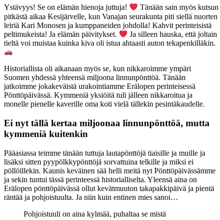
Ystävyys! Se on elämän hienoja juttuja!
Tänään sain myös kutsun
pitkästä aikaa Kesijärvelle, kun Vanajan seurakunta piti siellä nuorten
leiriä Kari Monosen ja kumppaneiden johdolla! Kahvit perinteisistä
peltimukeista! Ja elämän päivitykset.
Ja silleen hauska, että joltain
tieltä voi muistaa kuinka kiva oli istua ahtaasti auton tekapenkilläkin.
Historiallista oli aikanaan myös se, kun nikkaroimme ympäri
Suomen yhdessä yhteensä miljoona linnunpönttöä. Tänään
jatkoimme jokakeväistä urakointiamme Erälopen perinteisessä
Pönttöpäivässä. Kymmeniä yksiöitä tuli jälleen nikkaroitua ja
monelle pienelle kaverille oma koti vielä tällekin pesintäkaudelle.
Ei nyt tällä kertaa miljoonaa linnunpönttöä, mutta
kymmeniä kuitenkin
Pääasiassa teimme tänään tuttuja lautapönttöjä tiaisille ja muille ja
lisäksi sitten pyypölkkypönttöjä sorvattuina telkille ja miksi ei
pöllöillekin. Kaunis keväinen sää helli meitä nyt Pönttöpäivässämme
ja sekin tuntui tässä perinteessä historialliselta. Yleensä aina on
Erälopen pönttöpäivässä ollut kevätmuuton takapakkipäivä ja pientä
räntää ja pohjoistuulta. Ja niin kuin entinen mies sanoi…
Pohjoistuuli on aina kylmää, puhaltaa se mistä