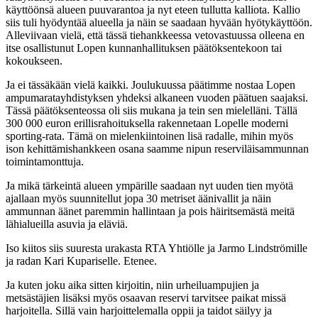
käyttöönsä alueen puuvarantoa ja nyt eteen tullutta kalliota. Kallio
siis tuli hyödyntää alueella ja näin se saadaan hyvään hyötykäyttöön.
Alleviivaan vielä, että tässä tiehankkeessa vetovastuussa olleena en
itse osallistunut Lopen kunnanhallituksen päätöksentekoon tai
kokoukseen.
Ja ei tässäkään vielä kaikki. Joulukuussa päätimme nostaa Lopen
ampumaratayhdistyksen yhdeksi alkaneen vuoden päätuen saajaksi.
Tässä päätöksenteossa oli siis mukana ja tein sen mielelläni. Tällä
300 000 euron erillisrahoituksella rakennetaan Lopelle moderni
sporting-rata. Tämä on mielenkiintoinen lisä radalle, mihin myös
ison kehittämishankkeen osana saamme nipun reserviläisammunnan
toimintamonttuja.
Ja mikä tärkeintä alueen ympärille saadaan nyt uuden tien myötä
ajallaan myös suunnitellut jopa 30 metriset äänivallit ja näin
ammunnan äänet paremmin hallintaan ja pois häiritsemästä meitä
lähialueilla asuvia ja eläviä.
Iso kiitos siis suuresta urakasta RTA Yhtiölle ja Jarmo Lindströmille
ja radan Kari Kupariselle. Etenee.
Ja kuten joku aika sitten kirjoitin, niin urheiluampujien ja
metsästäjien lisäksi myös osaavan reservi tarvitsee paikat missä
harjoitella. Sillä vain harjoittelemalla oppii ja taidot säilyy ja