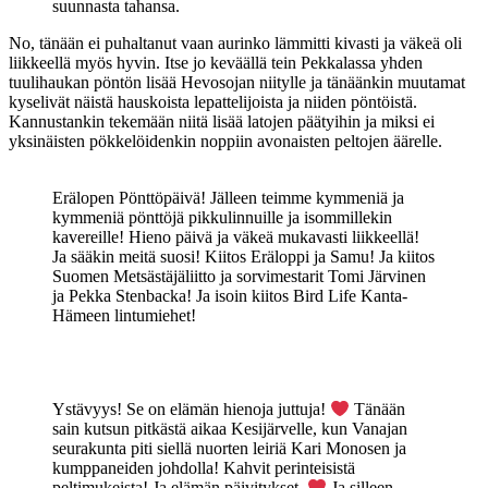
suunnasta tahansa.
No, tänään ei puhaltanut vaan aurinko lämmitti kivasti ja väkeä oli
liikkeellä myös hyvin. Itse jo keväällä tein Pekkalassa yhden
tuulihaukan pöntön lisää Hevosojan niitylle ja tänäänkin muutamat
kyselivät näistä hauskoista lepattelijoista ja niiden pöntöistä.
Kannustankin tekemään niitä lisää latojen päätyihin ja miksi ei
yksinäisten pökkelöidenkin noppiin avonaisten peltojen äärelle.
Erälopen Pönttöpäivä! Jälleen teimme kymmeniä ja
kymmeniä pönttöjä pikkulinnuille ja isommillekin
kavereille! Hieno päivä ja väkeä mukavasti liikkeellä!
Ja sääkin meitä suosi! Kiitos Eräloppi ja Samu! Ja kiitos
Suomen Metsästäjäliitto ja sorvimestarit Tomi Järvinen
ja Pekka Stenbacka! Ja isoin kiitos Bird Life Kanta-
Hämeen lintumiehet!
Ystävyys! Se on elämän hienoja juttuja!
Tänään
sain kutsun pitkästä aikaa Kesijärvelle, kun Vanajan
seurakunta piti siellä nuorten leiriä Kari Monosen ja
kumppaneiden johdolla! Kahvit perinteisistä