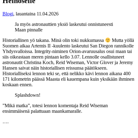
Heinoselle
Blogi
,
lauantaina 11.04.2026
Ja myös astronauttien yksiö laskeutui onnistuneesti
Maan pinnalle
Historiallinen yö takana. Minä olin toki nukkumassa
Mutta yöllä
Suomen aikaa Artemis II -kuulento laskeutui San Diegon rannikolle
Yhdysvalloissa. Integrity-niminen Orion-avaruusalus osui maan tai
siis oikeastaan meren pintaan kello 3.07. Lennolle osallistuneet
astronautit Christina Koch, Reid Wiseman, Victor Glover ja Jeremy
Hansen saivat näin historiallisen reissunsa päätökseen.
Historialliseksi lennon teki se, että nelikko kävi lennon aikana 400
171 kilometrin päässä Maasta eli kauempana kuin yksikään ihminen
koskaan ennen.
Splash­down!
”Mikä matka”, totesi lennon komentaja Reid Wiseman
ensimmäisenä palattuaan maankamaralle.
….