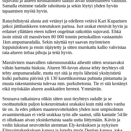
sujuvasti ja alueen kehittäminen saatiin aivan uudenlaiseen vauhtiin.
Samalla etsimme radalle rahoitusta ja sekin löytyi yhden hyvän
tapaamisen myötä hyvin.
Ratayhdistystä alusta asti vetänyt ja edelleen vetävä Kari Kuparinen
jatkoi jättihankkeen toteutuksen parissa. Isot urakat etenivät hyvin ja
erilaiset yllättäen eteen tulleet ongelmat ratkottiin sujuvasti. Ehkä
isoin niistä oli massiivisen 80 000 tonnin peruskallion vastaantulo
1km ampumaradalla. Sekin näyttää nyt saavan myönteisen
lopputuloksen ja ensin räjäytetty ja sitten murskattu kallio vahvistaa
rata-alueen infraa pihoja ja teitä hyvin.
Massiivinen maavallien rakennusurakka aiheutti sitten seuraavaksi
vähän harmaita hiuksia. Alueen 90-luvun alussa tehty tieyhteys oli
tehty ampumaradalle, mutta nyt sitä ja myös läheistä yksityistietä
kulki parhaina päivinä yli 130 kasettikuormaa puhtaita pintamaita ja
muuta rakentamisesta tulevaa mm. purkubetonia. Tie ei sitä kestänyt
eikä myöskään alueen asukkaiden hermot. Ymmärrän.
Seuraava ratkaistava olikin sitten uusi tieyhteys radalle ja se
osoittautuikin paljon kokeuroimaksi urakaksi kuin mitä edes vanha
tie on. Ja edes pitkien maaneuvotteluiden yhden ison umpisolmun
avaaminenkaan ei vielä urakkaa työn alle saanut, sillä kantatie 54:lle
ei ollutkaan aivan yksinkertaista saada uutta liittymään. Kävin ja
vedin lukuisat neuvottelut aiemman Ely-keskuksen ja nykyisen
Elinvoimakeskuksen kanssa ja lopulta myös Destian kanssa, joka