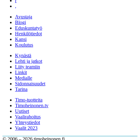
r
,
Avustaja
Blogi
Eduskuntatyö
Henkilötiedot
Kansi
Koulutus
Kynästä
Lehti ja jatkot
Liity teamiin
Linkit
Medialle
Sidonnaisuudet
Tarina
Timo-tuotteita
Timoheinonen.tv
Uutiset
Vaalirahoitus
Yhteystiedot
Vaalit 2023
© 2006 – 2026 timoheinonen.fi