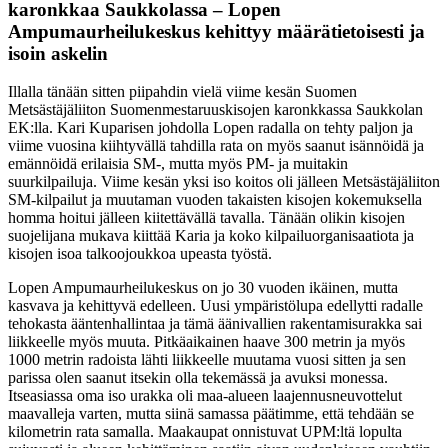
karonkkaa Saukkolassa – Lopen
Ampumaurheilukeskus kehittyy määrätietoisesti ja
isoin askelin
Illalla tänään sitten piipahdin vielä viime kesän Suomen
Metsästäjäliiton Suomenmestaruuskisojen karonkkassa Saukkolan
EK:lla. Kari Kuparisen johdolla Lopen radalla on tehty paljon ja
viime vuosina kiihtyvällä tahdilla rata on myös saanut isännöidä ja
emännöidä erilaisia SM-, mutta myös PM- ja muitakin
suurkilpailuja. Viime kesän yksi iso koitos oli jälleen Metsästäjäliiton
SM-kilpailut ja muutaman vuoden takaisten kisojen kokemuksella
homma hoitui jälleen kiitettävällä tavalla. Tänään olikin kisojen
suojelijana mukava kiittää Karia ja koko kilpailuorganisaatiota ja
kisojen isoa talkoojoukkoa upeasta työstä.
Lopen Ampumaurheilukeskus on jo 30 vuoden ikäinen, mutta
kasvava ja kehittyvä edelleen. Uusi ympäristölupa edellytti radalle
tehokasta ääntenhallintaa ja tämä äänivallien rakentamisurakka sai
liikkeelle myös muuta. Pitkäaikainen haave 300 metrin ja myös
1000 metrin radoista lähti liikkeelle muutama vuosi sitten ja sen
parissa olen saanut itsekin olla tekemässä ja avuksi monessa.
Itseasiassa oma iso urakka oli maa-alueen laajennusneuvottelut
maavalleja varten, mutta siinä samassa päätimme, että tehdään se
kilometrin rata samalla. Maakaupat onnistuvat UPM:ltä lopulta