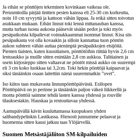
Ja eihän se pönttöjen tekeminen kovinkaan vaikeaa ole.
Perusmitoilla pärjää tinttien pesien kanssa eli 25-30 cm korkeutta,
noin 10 cm syvyyttä ja kattoon vähän lippaa. Ja reikä sitten toivotun
asukkaan mukaan. Eihän linnut toki lennä mittanauhan kanssa,
mutta turhan isosta aukosta pääsevät sisään pedot ja toki myös
pesäpaikoista kilpailevat voimakkaammat isommat linnut. Kisa siis
pesäpaikasta voi olla kovaakin ja silloin kannattaa tuon pöntön
aukon suhteen vähän auttaa pienimpiä pesäpaikkojen etsijöitä.
Pienten tiaisten, kuten kuusitiaisen, pönttötöihin riittää hyvin 2,6 cm
lentoaukko ja muille sitten enintään 2,8 cm aukkoa. Talitiainen ja
usein kirjosieppo sitten valtaavat ne pöntöt missä aukko on suurempi
eli 3 cm koko luokkaa tai 3,2cm. Toki hekin pönttöjä kaipaavat ja
siksi tänäänkin osaan laitettiin nämä suuremmatkin ”ovet”.
Iso kiitos taas mukavasta linnunpönttöpäivästä. Erälopen
Pönttöpäivä on jo perinne ja tänäänkin paljon väkeä liikkeellä ja
monta pönttöä saimme tehdä lasten kanssa yhdessä ja rouville
tilauksestakin. Hauskaa ja rentouttavaa yhdessä.
Aamupäivällä kävin kuuluttamassa kuopuksen yhden
salibandypelinkin Lastikassa. Hienosti junnumme pelaavat ja
huomenna sitten kausi jatkuu taas Ylöjärvellä.
Suomen Metsästäjäliiton SM-kilpailuiden