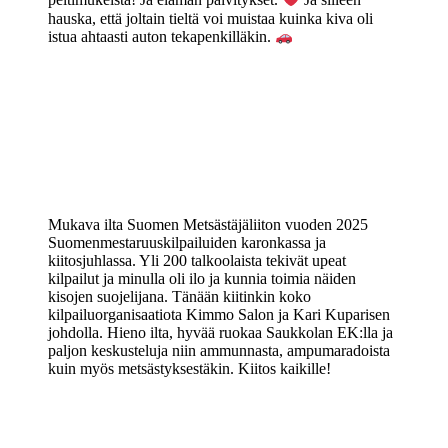
peltimukeista! Ja elämän päivitykset.
Ja silleen
hauska, että joltain tieltä voi muistaa kuinka kiva oli
istua ahtaasti auton tekapenkilläkin.
Mukava ilta Suomen Metsästäjäliiton vuoden 2025
Suomenmestaruuskilpailuiden karonkassa ja
kiitosjuhlassa. Yli 200 talkoolaista tekivät upeat
kilpailut ja minulla oli ilo ja kunnia toimia näiden
kisojen suojelijana. Tänään kiitinkin koko
kilpailuorganisaatiota Kimmo Salon ja Kari Kuparisen
johdolla. Hieno ilta, hyvää ruokaa Saukkolan EK:lla ja
paljon keskusteluja niin ammunnasta, ampumaradoista
kuin myös metsästyksestäkin. Kiitos kaikille!