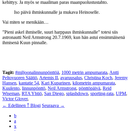
kehittyy. Ja myös se maailman paras maanpuolustustahto.
Iso päivä ihmiskunnalle ja mukava Heinoselle.
Vai miten se menikään…
”Pieni askel ihmiselle, suuri harppaus ihmiskunnalle” totesi siis
astronautti Neil Armstrong 20.7.1969, kun hän astui ensimmäisenä
ihmisenä Kuun pinnalle.
Tagit:
#miljoonalinnunpönttöä
,
1000 metrin ampumarata
,
Antti
Peltovuoren Säätiö
,
Artemis II
,
avaruusalus
,
Christina Koch
,
Jeremy
Hansen
,
kantatie 54
,
Kari Kuparinen
,
kilometrin ampumarata
,
Kuulento
,
linnunpönttö
,
Neil Armstrong
,
pönttöpäivä
,
Reid
Wiseman
,
RTA Yhtiö
,
San Diego
,
splash­down
,
sporting-rata
,
UPM
,
Victor Glover
,
← Edellinen
￪ Blogi
Seuraava →
b
a
x