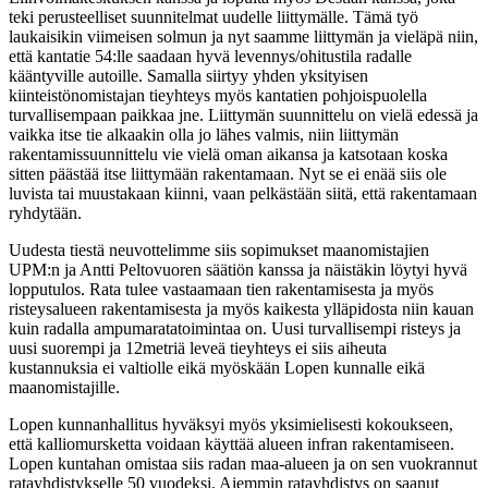
teki perusteelliset suunnitelmat uudelle liittymälle. Tämä työ
laukaisikin viimeisen solmun ja nyt saamme liittymän ja vieläpä niin,
että kantatie 54:lle saadaan hyvä levennys/ohitustila radalle
kääntyville autoille. Samalla siirtyy yhden yksityisen
kiinteistönomistajan tieyhteys myös kantatien pohjoispuolella
turvallisempaan paikkaa jne. Liittymän suunnittelu on vielä edessä ja
vaikka itse tie alkaakin olla jo lähes valmis, niin liittymän
rakentamissuunnittelu vie vielä oman aikansa ja katsotaan koska
sitten päästää itse liittymään rakentamaan. Nyt se ei enää siis ole
luvista tai muustakaan kiinni, vaan pelkästään siitä, että rakentamaan
ryhdytään.
Uudesta tiestä neuvottelimme siis sopimukset maanomistajien
UPM:n ja Antti Peltovuoren säätiön kanssa ja näistäkin löytyi hyvä
lopputulos. Rata tulee vastaamaan tien rakentamisesta ja myös
risteysalueen rakentamisesta ja myös kaikesta ylläpidosta niin kauan
kuin radalla ampumaratatoimintaa on. Uusi turvallisempi risteys ja
uusi suorempi ja 12metriä leveä tieyhteys ei siis aiheuta
kustannuksia ei valtiolle eikä myöskään Lopen kunnalle eikä
maanomistajille.
Lopen kunnanhallitus hyväksyi myös yksimielisesti kokoukseen,
että kalliomursketta voidaan käyttää alueen infran rakentamiseen.
Lopen kuntahan omistaa siis radan maa-alueen ja on sen vuokrannut
ratayhdistykselle 50 vuodeksi. Aiemmin ratayhdistys on saanut