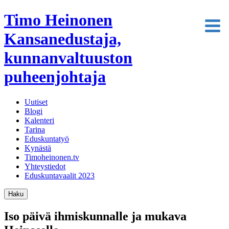
Timo Heinonen
Kansanedustaja,
kunnanvaltuuston
puheenjohtaja
Uutiset
Blogi
Kalenteri
Tarina
Eduskuntatyö
Kynästä
Timoheinonen.tv
Yhteystiedot
Eduskuntavaalit 2023
Haku
Iso päivä ihmiskunnalle ja mukava