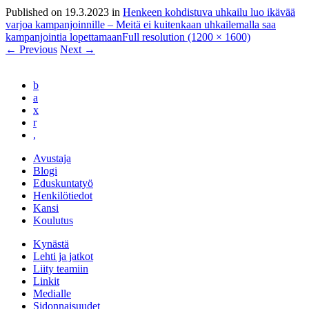
Published on
19.3.2023
in
Henkeen kohdistuva uhkailu luo ikävää
varjoa kampanjoinnille – Meitä ei kuitenkaan uhkailemalla saa
kampanjointia lopettamaan
Full resolution (1200 × 1600)
←
Previous
Next
→
b
a
x
r
,
Avustaja
Blogi
Eduskuntatyö
Henkilötiedot
Kansi
Koulutus
Kynästä
Lehti ja jatkot
Liity teamiin
Linkit
Medialle
Sidonnaisuudet