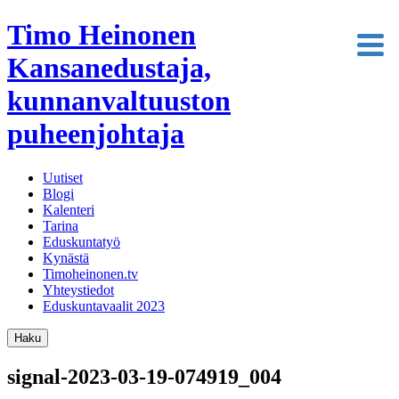
Timo Heinonen
Kansanedustaja,
kunnanvaltuuston
puheenjohtaja
Uutiset
Blogi
Kalenteri
Tarina
Eduskuntatyö
Kynästä
Timoheinonen.tv
Yhteystiedot
Eduskuntavaalit 2023
Haku
signal-2023-03-19-074919_004