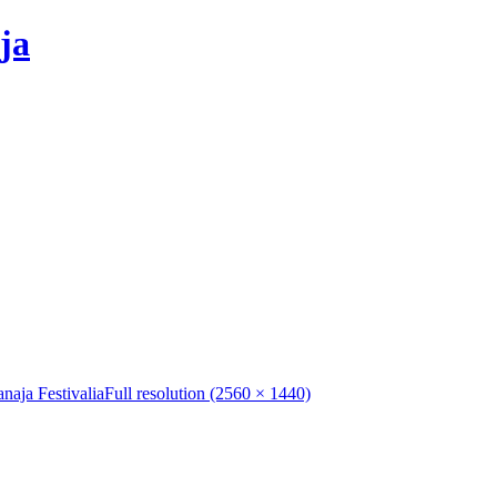
ja
naja Festivalia
Full resolution (2560 × 1440)