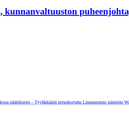
, kunnanvaltuuston puheenjohta
ossa päätökseen – Tyylikkäästi peruskorjattu Linnanpuisto isännöin Wa