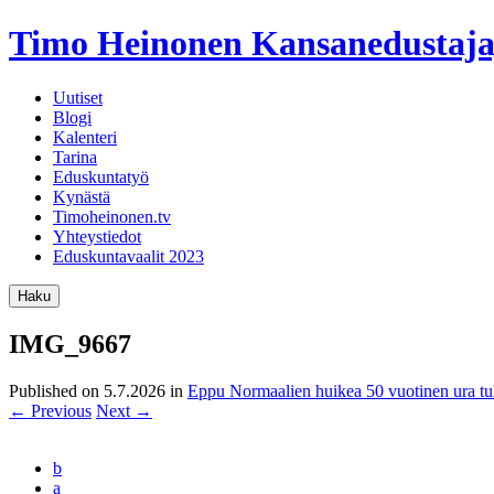
Timo Heinonen
Kansanedustaja
Uutiset
Blogi
Kalenteri
Tarina
Eduskuntatyö
Kynästä
Timoheinonen.tv
Yhteystiedot
Eduskuntavaalit 2023
Haku
IMG_9667
Published on
5.7.2026
in
Eppu Normaalien huikea 50 vuotinen ura tul
←
Previous
Next
→
b
a