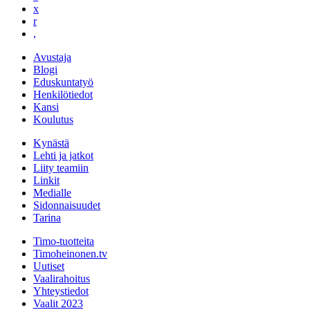
x
r
,
Avustaja
Blogi
Eduskuntatyö
Henkilötiedot
Kansi
Koulutus
Kynästä
Lehti ja jatkot
Liity teamiin
Linkit
Medialle
Sidonnaisuudet
Tarina
Timo-tuotteita
Timoheinonen.tv
Uutiset
Vaalirahoitus
Yhteystiedot
Vaalit 2023