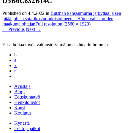
D5B6C832B14C
Published on
4.4.2022
in
Butshan kansanmurha järkyttää ja sen
pitää johtaa sotarikostuomioistuimeen – Häme valitsi uuden
maakuntajohtajan
Full resolution (2560 × 1920)
←
Previous
Next
→
Elisa hoitaa myös valtuustoryhmämme sihteerin hommia…
b
a
x
r
,
Avustaja
Blogi
Eduskuntatyö
Henkilötiedot
Kansi
Koulutus
Kynästä
Lehti ja jatkot