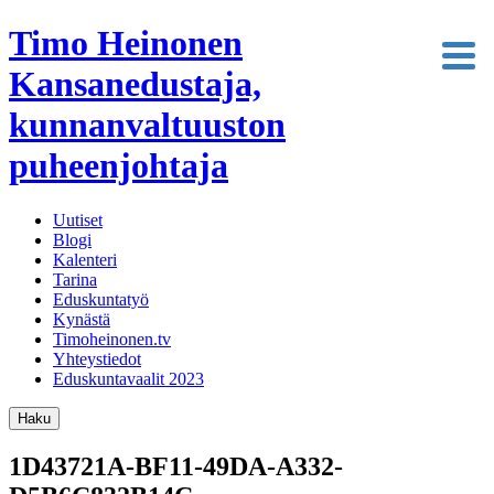
Timo Heinonen
Kansanedustaja,
kunnanvaltuuston
puheenjohtaja
Uutiset
Blogi
Kalenteri
Tarina
Eduskuntatyö
Kynästä
Timoheinonen.tv
Yhteystiedot
Eduskuntavaalit 2023
Haku
1D43721A-BF11-49DA-A332-