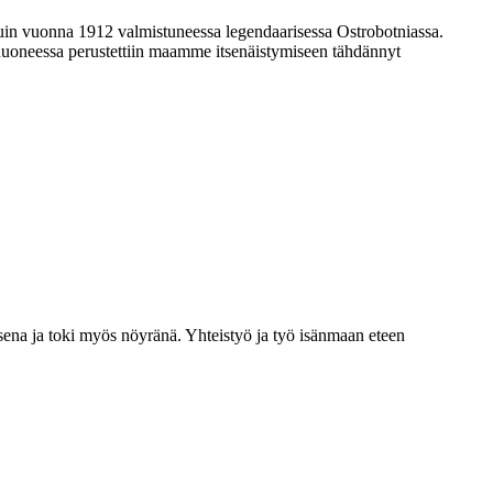
 kuin vuonna 1912 valmistuneessa legendaarisessa Ostrobotniassa.
sahuoneessa perustettiin maamme itsenäistymiseen tähdännyt
isena ja toki myös nöyränä. Yhteistyö ja työ isänmaan eteen