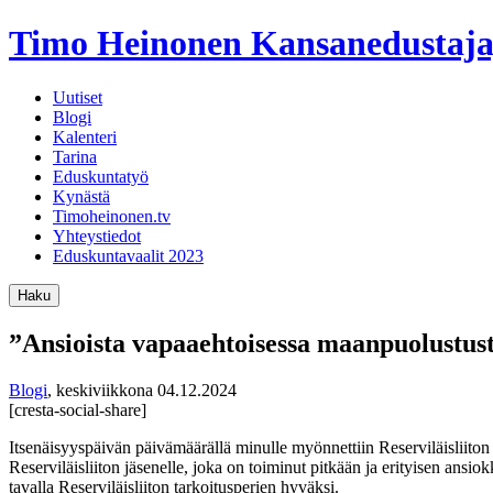
Timo Heinonen
Kansanedustaja
Uutiset
Blogi
Kalenteri
Tarina
Eduskuntatyö
Kynästä
Timoheinonen.tv
Yhteystiedot
Eduskuntavaalit 2023
Haku
”Ansioista vapaaehtoisessa maanpuolustusty
Blogi
,
keskiviikkona 04.12.2024
[cresta-social-share]
Itsenäisyyspäivän päivämäärällä minulle myönnettiin Reserviläisliiton 
Reserviläisliiton jäsenelle, joka on toiminut pitkään ja erityisen ansi
tavalla Reserviläisliiton tarkoitusperien hyväksi.