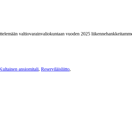
ittelemään valtiovarainvaliokuntaan vuoden 2025 liikennehankkeitamme. Ny
 Kultainen ansiomitali
,
Reserviläisliitto
,