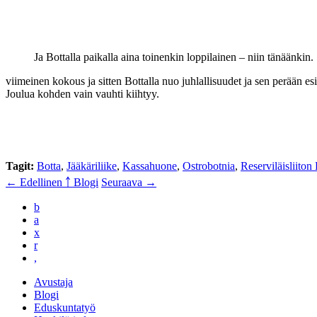
Ja Bottalla paikalla aina toinenkin loppilainen – niin tänäänkin.
viimeinen kokous ja sitten Bottalla nuo juhlallisuudet ja sen perään es
Joulua kohden vain vauhti kiihtyy.
Tagit:
Botta
,
Jääkäriliike
,
Kassahuone
,
Ostrobotnia
,
Reserviläisliiton
← Edellinen
￪ Blogi
Seuraava →
b
a
x
r
,
Avustaja
Blogi
Eduskuntatyö