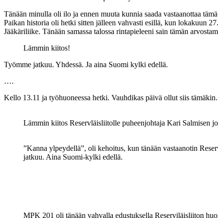
Tänään minulla oli ilo ja ennen muuta kunnia saada vastaanottaa tämä 
Paikan historia oli hetki sitten jälleen vahvasti esillä, kun lokakuu
Jääkäriliike. Tänään samassa talossa rintapieleeni sain tämän arvosta
Lämmin kiitos!
Työmme jatkuu. Yhdessä. Ja aina Suomi kylki edellä.
….
Kello 13.11 ja työhuoneessa hetki. Vauhdikas päivä ollut siis tämäki
Lämmin kiitos Reservläisliitolle puheenjohtaja Kari Salmisen j
”Kanna ylpeydellä”, oli kehoitus, kun tänään vastaanotin Reserv
jatkuu. Aina Suomi-kylki edellä.
MPK 201 oli tänään vahvalla edustuksella Reserviläisliiton huo