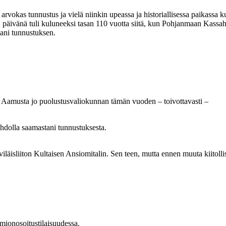
arvokas tunnustus ja vielä niinkin upeassa ja historiallisessa paikassa
n 27. päivänä tuli kuluneeksi tasan 110 vuotta siitä, kun Pohjanmaan Kas
mani tunnustuksen.
n. Aamusta jo puolustusvaliokunnan tämän vuoden – toivottavasti –
ohdolla saamastani tunnustuksesta.
iläisliiton Kultaisen Ansiomitalin. Sen teen, mutta ennen muuta kiitoll
mionosoitustilaisuudessa.