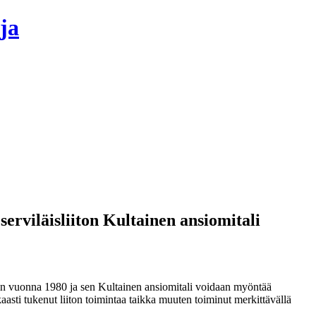
ja
erviläisliiton Kultainen ansiomitali
ttiin vuonna 1980 ja sen Kultainen ansiomitali voidaan myöntää
kaasti tukenut liiton toimintaa taikka muuten toiminut merkittävällä