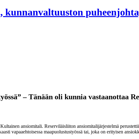
, kunnanvaltuuston puheenjohta
össä” – Tänään oli kunnia vastaanottaa Res
Kultainen ansiomitali. Reserviläisliiton ansiomitalijärjestelmä peruste
okkaasti vapaaehtoisessa maapuolustustyössä tai, joka on erityisen ansiok