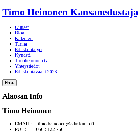
Timo Heinonen
Kansanedustaja
Uutiset
Blogi
Kalenteri
Tarina
Eduskuntatyö
Kynästä
Timoheinonen.tv
Yhteystiedot
Eduskuntavaalit 2023
Haku
Alaosan Info
Timo Heinonen
EMAIL: timo.heinonen@eduskunta.fi
PUH: 050-5122 760