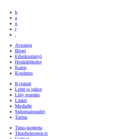
b
a
x
r
,
Avustaja
Blogi
Eduskuntatyö
Henkilötiedot
Kansi
Koulutus
Kynästä
Lehti ja jatkot
Liity teamiin
Linkit
Medialle
Sidonnaisuudet
Tarina
Timo-tuotteita
Timoheinonen.tv
Uutiset