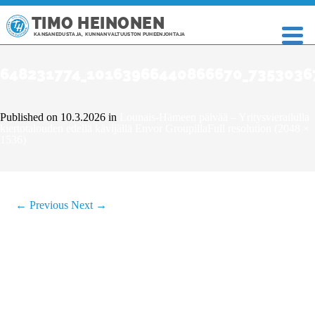
TIMO HEINONEN
KANSANEDUSTAJA, KUNNANVALTUUSTON PUHEENJOHTAJA
648231774_10163966440866670_7353036
Published on
10.3.2026
in
Lounais-Hämeen päivää – Yritysvierailulla
kiertotalouden edellä kävijällä Envor Groupilla
Full resolution (2048 ×
1536)
←
Previous
Next
→