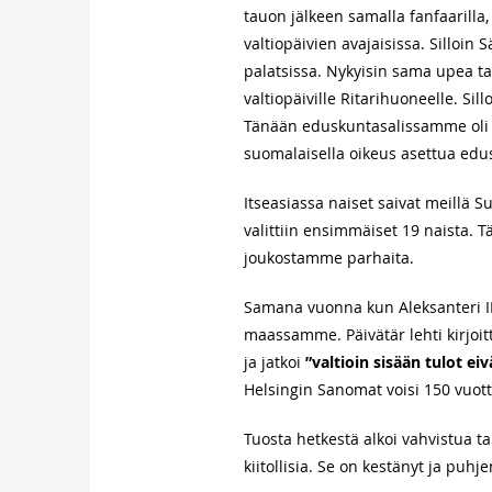
tauon jälkeen samalla fanfaarilla
valtiopäivien avajaisissa. Silloin S
palatsissa. Nykyisin sama upea ta
valtiopäiville Ritarihuoneelle. Sil
Tänään eduskuntasalissamme oli e
suomalaisella oikeus asettua edus
Itseasiassa naiset saivat meill
valittiin ensimmäiset 19 naista.
joukostamme parhaita.
Samana vuonna kun Aleksanteri II 
maassamme. Päivätär lehti kirjoitti
ja jatkoi
”valtioin sisään tulot e
Helsingin Sanomat voisi 150 vuot
Tuosta hetkestä alkoi vahvistua t
kiitollisia. Se on kestänyt ja puhj