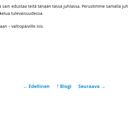
, että sain edustaa teitä tänään tässä juhlassa. Perustimme samalla ju
kelua tulevaisuudessa.
 – valtiopäiville siis.
← Edellinen
￪ Blogi
Seuraava →