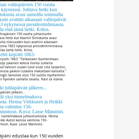
tiopäivien 150 vuotta juhlaistunto
ava hetki kun Kaartin Siirtokunta avasi
illa tilaisuuden kuin avattiin aikanaan
uonna 1863 nykyisessä presidentinlinnassa.
ää tämä hetki. Kiitos.
 kirjoitti 1863: ”Tarkastaen Suomenmaan
voipi jokainen keksiä monta surkeita
koi”valtioin sisään tulot eivät riitä tarpeihin,
onissa paikoin tuskalla maksetaan kansalta.”
ingin Sanomat voisi 150 vuotta myöhemmin
een hyvinkin samalla tavalla. Näin se elämä
lapäivän jälkeen…
si tunnelmakuva juhlaistunnosta. Henna
eikki Auton kanssa valmiina 150-
untoon. Kuva: Lasse Männistö.
äjiäni edustaa kun 150 vuoden