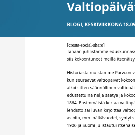
Valtiopäivä
BLOGI
,
KESKIVIIKKONA 18.09
[cresta-social-share]
Tänään juhlistamme eduskunnassa 
siis kokoontuneet meillä itsenä
Historiasta muistamme Porvoon valt
kun seuraavat valtiopäivät kokoon
alkoi sitten säännöllinen valtiopäi
edustettuina neljä säätyä ja kok
1864. Ensimmäistä kertaa valtiopä
lehdistö sai luvan kirjoittaa valti
asioita, mm. nälkävuodet, syntyi 
1906 ja Suomi julistautui itsenäi