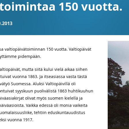
toimintaa 150 vuotta.
.2013
valtiopäivätoiminnan 150 vuotta. Valtiopäivät
isyyttämme pidempään.
iopäivät, mutta siitä kului vielä aikaa siihen
tuivat vuonna 1863. Ja itseasiassa vasta tästä
vätyö Suomessa. Aluksi Valtiopäivillä oli
oontuivat syyskuun puolivälistä 1863 huhtikuuhun
iväasiakirjat olivat myös suomen kielellä ja
opäiväasioista. Vaikka edessä oli monia vaikeita
suomalaisuusliike, tehtiin eduskuntauudistus
seksi vuonna 1917.