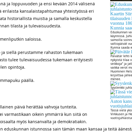
änä ja loppuvuoden ja ensi kevään 2014 välisenä
 erilaista kansalaistapahtumaa yhteistyössä eri
ta historiallista muistia ja samalla keskustella
nan tilasta ja tulevaisuudesta.
Eduskunnan val
käynnissä. Juhl
menliputkin saloissa.
samoilla soinnu
valtiopäivät v
Kunnia saada el
o ja siellä perustamme rahaston tukemaan
Päivätär lehti
asto tulee tulevaisuudessa tukemaan erityisesti
nykyistä tilaa 
seikkoja” ja jat
len opintoja.
vaikka verot m
Huominen Hels
kirjoittaa jäll
menee.
ummapuku päällä.
Syyslenkki juh
ällainen päivä herättää vahvoja tunteita.
Tässä vielä yk
a ei varmastikaan oikein ymmärrä kun siitä on
Virkkusen ja H
vuotisjuhlaist
toisaalta myös kansanvalta ja demokratiakin.
kun eduskunnan istunnossa sain tämän maan kansaa ja teitä äänest