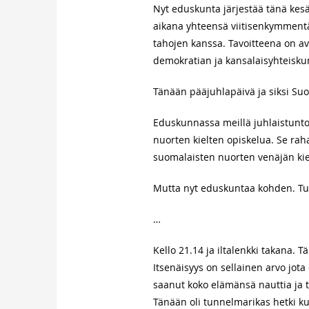
Nyt eduskunta järjestää tänä kes
aikana yhteensä viitisenkymmentä
tahojen kanssa. Tavoitteena on ava
demokratian ja kansalaisyhteiskun
Tänään pääjuhlapäivä ja siksi Suo
Eduskunnassa meillä juhlaistunt
nuorten kielten opiskelua. Se rah
suomalaisten nuorten venäjän kie
Mutta nyt eduskuntaa kohden. T
…
Kello 21.14 ja iltalenkki takana. T
Itsenäisyys on sellainen arvo jot
saanut koko elämänsä nauttia ja 
Tänään oli tunnelmarikas hetki 