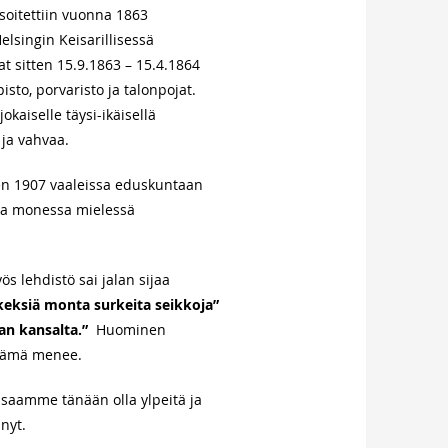
 soitettiin vuonna 1863
Helsingin Keisarillisessä
t sitten 15.9.1863 – 15.4.1864
pisto, porvaristo ja talonpojat.
aiselle täysi-ikäisellä
 ja vahvaa.
en 1907 vaaleissa eduskuntaan
sta monessa mielessä
s lehdistö sai jalan sijaa
keksiä monta surkeita seikkoja”
aan kansalta.”
Huominen
elämä menee.
e saamme tänään olla ylpeitä ja
änyt.