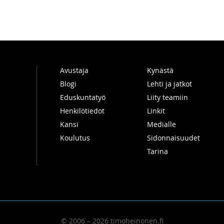
Avustaja
Kynästä
Blogi
Lehti ja jatkot
Eduskuntatyö
Liity teamiin
Henkilötiedot
Linkit
Kansi
Medialle
Koulutus
Sidonnaisuudet
Tarina
© 2006 – 2026 timoheinonen.fi