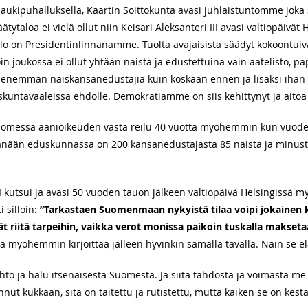
, aukipuhalluksella, Kaartin Soittokunta avasi juhlaistuntomme joka
äätytaloa ei vielä ollut niin Keisari Aleksanteri III avasi valtiopäivät 
lo on Presidentinlinnanamme. Tuolta avajaisista säädyt kokoontuiva
loin joukossa ei ollut yhtään naista ja edustettuina vain aatelisto, pa
nemmän naiskansanedustajia kuin koskaan ennen ja lisäksi ihan jok
kuntavaaleissa ehdolle. Demokratiamme on siis kehittynyt ja aitoa
ä Suomessa äänioikeuden vasta reilu 40 vuotta myöhemmin kun vuod
 Tänään eduskunnassa on 200 kansanedustajasta 85 naista ja minu
kutsui ja avasi 50 vuoden tauon jälkeen valtiopäivä Helsingissä myö
 silloin:
”Tarkastaen Suomenmaan nykyistä tilaa voipi jokainen 
ivät riitä tarpeihin, vaikka verot monissa paikoin tuskalla makset
ta myöhemmin kirjoittaa jälleen hyvinkin samalla tavalla. Näin se 
ahto ja halu itsenäisestä Suomesta. Ja siitä tahdosta ja voimasta m
ennut kukkaan, sitä on taitettu ja rutistettu, mutta kaiken se on kest