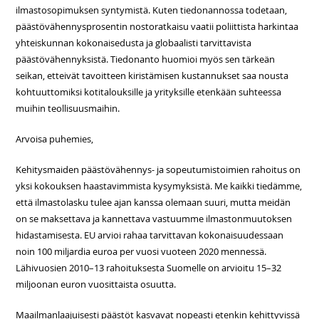
ilmastosopimuksen syntymistä. Kuten tiedonannossa todetaan,
päästövähennysprosentin nostoratkaisu vaatii poliittista harkintaa
yhteiskunnan kokonaisedusta ja globaalisti tarvittavista
päästövähennyksistä. Tiedonanto huomioi myös sen tärkeän
seikan, etteivät tavoitteen kiristämisen kustannukset saa nousta
kohtuuttomiksi kotitalouksille ja yrityksille etenkään suhteessa
muihin teollisuusmaihin.
Arvoisa puhemies,
Kehitysmaiden päästövähennys- ja sopeutumistoimien rahoitus on
yksi kokouksen haastavimmista kysymyksistä. Me kaikki tiedämme,
että ilmastolasku tulee ajan kanssa olemaan suuri, mutta meidän
on se maksettava ja kannettava vastuumme ilmastonmuutoksen
hidastamisesta. EU arvioi rahaa tarvittavan kokonaisuudessaan
noin 100 miljardia euroa per vuosi vuoteen 2020 mennessä.
Lähivuosien 2010–13 rahoituksesta Suomelle on arvioitu 15–32
miljoonan euron vuosittaista osuutta.
Maailmanlaajuisesti päästöt kasvavat nopeasti etenkin kehittyvissä