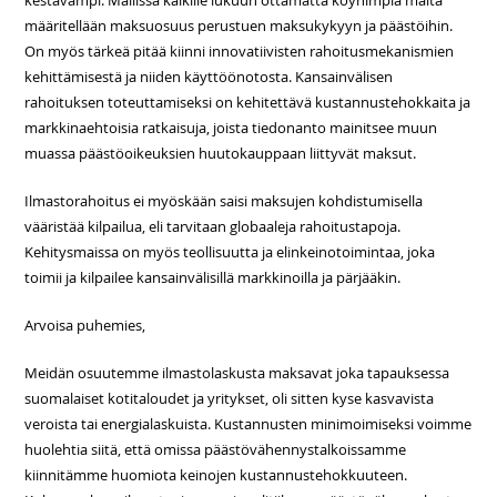
kestävämpi. Mallissa kaikille lukuun ottamatta köyhimpiä maita
määritellään maksuosuus perustuen maksukykyyn ja päästöihin.
On myös tärkeä pitää kiinni innovatiivisten rahoitusmekanismien
kehittämisestä ja niiden käyttöönotosta. Kansainvälisen
rahoituksen toteuttamiseksi on kehitettävä kustannustehokkaita ja
markkinaehtoisia ratkaisuja, joista tiedonanto mainitsee muun
muassa päästöoikeuksien huutokauppaan liittyvät maksut.
Ilmastorahoitus ei myöskään saisi maksujen kohdistumisella
vääristää kilpailua, eli tarvitaan globaaleja rahoitustapoja.
Kehitysmaissa on myös teollisuutta ja elinkeinotoimintaa, joka
toimii ja kilpailee kansainvälisillä markkinoilla ja pärjääkin.
Arvoisa puhemies,
Meidän osuutemme ilmastolaskusta maksavat joka tapauksessa
suomalaiset kotitaloudet ja yritykset, oli sitten kyse kasvavista
veroista tai energialaskuista. Kustannusten minimoimiseksi voimme
huolehtia siitä, että omissa päästövähennystalkoissamme
kiinnitämme huomiota keinojen kustannustehokkuuteen.