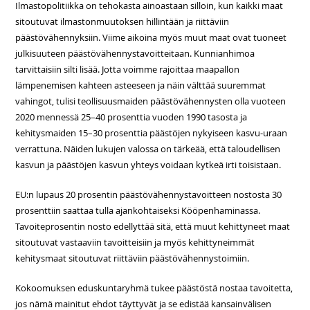
Ilmastopolitiikka on tehokasta ainoastaan silloin, kun kaikki maat
sitoutuvat ilmastonmuutoksen hillintään ja riittäviin
päästövähennyksiin. Viime aikoina myös muut maat ovat tuoneet
julkisuuteen päästövähennystavoitteitaan. Kunnianhimoa
tarvittaisiin silti lisää. Jotta voimme rajoittaa maapallon
lämpenemisen kahteen asteeseen ja näin välttää suuremmat
vahingot, tulisi teollisuusmaiden päästövähennysten olla vuoteen
2020 mennessä 25–40 prosenttia vuoden 1990 tasosta ja
kehitysmaiden 15–30 prosenttia päästöjen nykyiseen kasvu-uraan
verrattuna. Näiden lukujen valossa on tärkeää, että taloudellisen
kasvun ja päästöjen kasvun yhteys voidaan kytkeä irti toisistaan.
EU:n lupaus 20 prosentin päästövähennystavoitteen nostosta 30
prosenttiin saattaa tulla ajankohtaiseksi Kööpenhaminassa.
Tavoiteprosentin nosto edellyttää sitä, että muut kehittyneet maat
sitoutuvat vastaaviin tavoitteisiin ja myös kehittyneimmät
kehitysmaat sitoutuvat riittäviin päästövähennystoimiin.
Kokoomuksen eduskuntaryhmä tukee päästöstä nostaa tavoitetta,
jos nämä mainitut ehdot täyttyvät ja se edistää kansainvälisen