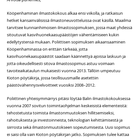
Kööpenhaminan ilmastokokous alkaa ensi viikolla, ja ratkaisun
hetket kansainvälisissä ilmastoneuvotteluissa ovat käsillä. Maailma
tarvitsee kunnianhimoisen ilmastosopimuksen, jossa maat yhdessä
sitoutuvat kasvihuonekaasupäästöjen vähentämiseen kukin
edellytystensä mukaan. Poliittisen sopimuksen aikaansaaminen
Kööpenhaminassa on erittäin tärkeää, jotta
kasvihuonekaasupäästöt saadaan käännettyä ajoissa laskuun ja
jotta oikeudellisesti sitova ilmastosopimus astuu voimaan
tavoiteaikataulun mukaisesti vuonna 2013. Tällöin umpeutuu
Kioton pöytäkirja, jossa teollisuusmaille asetettiin
päästövähennysvelvoitteet vuosiksi 2008–2012.
Poliittinen yhteisymmärrys pitäisi löytää Balin ilmastokokouksessa
vuonna 2007 sovitun toimintaohjelman keskeisistä elementeistä:
tehostetuista toimista ilmastonmuutoksen hillitsemiseksi,
rahoituksesta ja investoinneista, teknologian kehittämisestä ja
siirrosta sekä ilmastonmuutokseen sopeutumisesta. Uusi sopimus
ei saisi olla vain Kioton pöytäkirjan jatko. Sopimuksen tulee kattaa