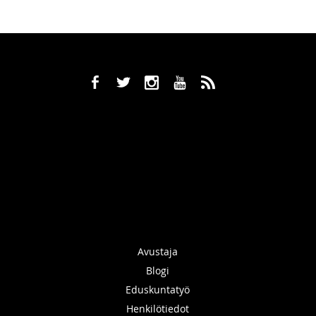
b
a
x
r
,
Avustaja
Blogi
Eduskuntatyö
Henkilötiedot