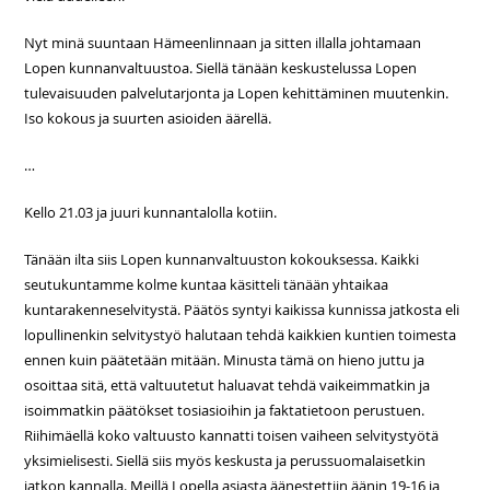
Nyt minä suuntaan Hämeenlinnaan ja sitten illalla johtamaan
Lopen kunnanvaltuustoa. Siellä tänään keskustelussa Lopen
tulevaisuuden palvelutarjonta ja Lopen kehittäminen muutenkin.
Iso kokous ja suurten asioiden äärellä.
…
Kello 21.03 ja juuri kunnantalolla kotiin.
Tänään ilta siis Lopen kunnanvaltuuston kokouksessa. Kaikki
seutukuntamme kolme kuntaa käsitteli tänään yhtaikaa
kuntarakenneselvitystä. Päätös syntyi kaikissa kunnissa jatkosta eli
lopullinenkin selvitystyö halutaan tehdä kaikkien kuntien toimesta
ennen kuin päätetään mitään. Minusta tämä on hieno juttu ja
osoittaa sitä, että valtuutetut haluavat tehdä vaikeimmatkin ja
isoimmatkin päätökset tosiasioihin ja faktatietoon perustuen.
Riihimäellä koko valtuusto kannatti toisen vaiheen selvitystyötä
yksimielisesti. Siellä siis myös keskusta ja perussuomalaisetkin
jatkon kannalla. Meillä Lopella asiasta äänestettiin äänin
19-16 ja