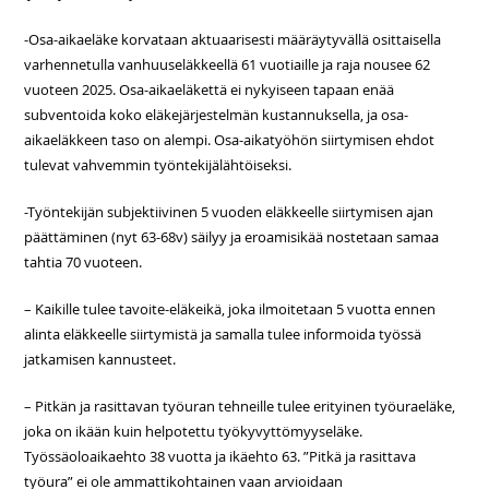
-Osa-aikaeläke korvataan aktuaarisesti määräytyvällä osittaisella
varhennetulla vanhuuseläkkeellä 61 vuotiaille ja raja nousee 62
vuoteen 2025. Osa-aikaeläkettä ei nykyiseen tapaan enää
subventoida koko eläkejärjestelmän kustannuksella, ja osa-
aikaeläkkeen taso on alempi. Osa-aikatyöhön siirtymisen ehdot
tulevat vahvemmin työntekijälähtöiseksi.
-Työntekijän subjektiivinen 5 vuoden eläkkeelle siirtymisen ajan
päättäminen (nyt 63-68v) säilyy ja eroamisikää nostetaan samaa
tahtia 70 vuoteen.
– Kaikille tulee tavoite-eläkeikä, joka ilmoitetaan 5 vuotta ennen
alinta eläkkeelle siirtymistä ja samalla tulee informoida työssä
jatkamisen kannusteet.
– Pitkän ja rasittavan työuran tehneille tulee erityinen työuraeläke,
joka on ikään kuin helpotettu työkyvyttömyyseläke.
Työssäoloaikaehto 38 vuotta ja ikäehto 63. ”Pitkä ja rasittava
työura” ei ole ammattikohtainen vaan arvioidaan