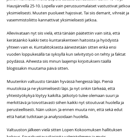
Hausjärvellä 25-10. Lopella vain perussuomalaiset vastustivat jatkoa
yksimielisesti. Muuten puolueet hajosivat. Tai siis demarit, vihreät ja
vasemmistoliitto kannattivat yksimielisesti jatkoa.
Alleviivataan nyt siis vielä, että tänään päätettiin vain siitä, että
kerätäänkö kaikki tieto kuntarakenteen haitoista ja hyödyistä
yhteen vain ei. Kuntaliitoksesta äänestetään sitten enkä ensi
vuoden loppukesällä tai syksyllä kun selvitystyö on tehty ja faktat
pöydässä. Aiheesta siis minun laajempi kirjoitukseni täällä
blogissakin muutama päivä sitten.
Muutenkin valtuusto tänään hyvässä hengessä läpi. Pieniä
muutoksia ja ne yksimielisesti läpi. Ja nyt onkin tärkeää, että
yhteistyökykyä löytyy kaikilta. Jatkotyö tulee olemaan suuri ja
merkittävä ja toivottavasti siihen kaikki nyt sitoutuvat huolella ja
perusteellisesti. Näin uskon. Ja ennen muuta niin, että sekä edut
että haitat tutkitaan ja analysoidaan huolella.
Valtuuston jälkeen vielä sitten Lopen Kokoomuksen hallituksen
kokous. Seurakuntavaaliasioita valmistelimme ja myös