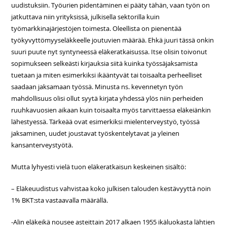
uudistuksiin. Työurien pidentäminen ei pääty tähän, vaan työn on
jatkuttava niin yrityksissä, julkisella sektorilla kuin
työmarkkinajärjestöjen toimesta. Oleellista on pienentää
työkyvyttömyyseläkkeelle joutuvien määrää. Ehkä juuri tässä onkin
suuri puute nyt syntyneessä eläkeratkaisussa. Itse olisin toivonut
sopimukseen selkeästi kirjauksia siitä kuinka työssäjaksamista
tuetaan ja miten esimerkiksi ikääntyvät tai toisaalta perheelliset
saadaan jaksamaan työssä. Minusta ns. kevennetyn työn
mahdollisuus olisi ollut syytä kirjata yhdessä ylös niin perheiden
ruuhkavuosien aikaan kuin toisaalta myös tarvittaessa eläkeiänkin
lähestyessä. Tärkeää ovat esimerkiksi mielenterveystyö, työssä
jaksaminen, uudet joustavat työskentelytavat ja yleinen
kansanterveystyötä.
Mutta lyhyesti vielä tuon eläkeratkaisun keskeinen sisältö:
– Eläkeuudistus vahvistaa koko julkisen talouden kestävyyttä noin
1% BKT:sta vastaavalla määrällä.
-Alin eläkeikä nousee asteittain 2017 alkaen 1955 ikäluokasta lähtien