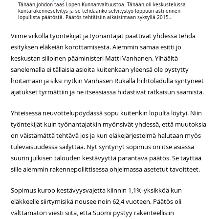
Tänään johdon taas Lopen Kunnanvaltuustoa. Tänään oli keskustelussa
kuntarakenneselvitys ja se tehdäänkö selvitystyö loppuun asti ennen
lopullista päätöstä. Päätös tehtäisiin aikaisintaan syksyllä 2015…
Viime viikolla työntekijät ja työnantajat päättivät yhdessä tehdä
esityksen eläkeiän korottamisesta. Aiemmin samaa esitti jo
keskustan silloinen pääministeri Matti Vanhanen. Ylhäältä
sanelemalla ei tällaisia asioita kuitenkaan yleensä ole pystytty
hoitamaan ja siksi nytkin Vanhasen Rukalla hiihtoladulla syntyneet
ajatukset tyrmättiin ja ne itseasiassa hidastivat ratkaisun saamista.
Yhteisessä neuvottelupöydässä sopu kuitenkin lopulta löytyi. Niin
työntekijät kuin työnantajatkin myönsivät yhdessä, että muutoksia
on väistämättä tehtävä jos ja kun eläkejärjestelmä halutaan myös
tulevaisuudessa säilyttää. Nyt syntynyt sopimus on itse asiassa
suurin julkisen talouden kestävyyttä parantava päätös. Se täyttää
sille aiemmin rakennepoliittisessa ohjelmassa asetetut tavoitteet.
Sopimus kuroo kestävyysvajetta kiinnin 1,1%-yksikköä kun
eläkkeelle siirtymisikä nousee noin 62,4 vuoteen. Päätös oli
välttämätön viesti siitä, että Suomi pystyy rakenteellisiin