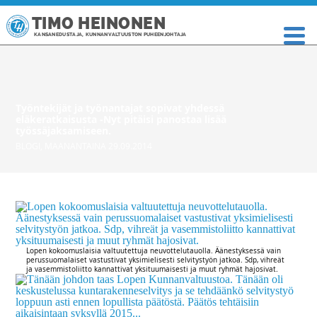
TIMO HEINONEN
KANSANEDUSTAJA, KUNNANVALTUUSTON PUHEENJOHTAJA
Työntekijät ja työnantajat sopivat yhdessä
eläkeratkaisusta -Nyt pitäisi panostaa lisää
työssäjaksamiseen.
BLOGI
,
MAANANTAINA 29.09.2014
Lopen kokoomuslaisia valtuutettuja neuvottelutauolla. Äänestyksessä vain
perussuomalaiset vastustivat yksimielisesti selvitystyön jatkoa. Sdp, vihreät
ja vasemmistoliitto kannattivat yksituumaisesti ja muut ryhmät hajosivat.