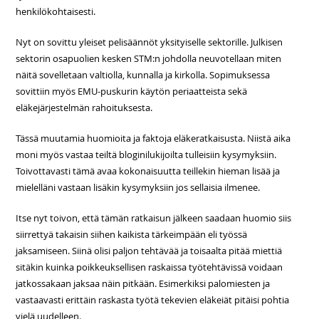
henkilökohtaisesti.
Nyt on sovittu yleiset pelisäännöt yksityiselle sektorille. Julkisen
sektorin osapuolien kesken STM:n johdolla neuvotellaan miten
näitä sovelletaan valtiolla, kunnalla ja kirkolla. Sopimuksessa
sovittiin myös EMU-puskurin käytön periaatteista sekä
eläkejärjestelmän rahoituksesta.
Tässä muutamia huomioita ja faktoja eläkeratkaisusta. Niistä aika
moni myös vastaa teiltä bloginilukijoilta tulleisiin kysymyksiin.
Toivottavasti tämä avaa kokonaisuutta teillekin hieman lisää ja
mielelläni vastaan lisäkin kysymyksiin jos sellaisia ilmenee.
Itse nyt toivon, että tämän ratkaisun jälkeen saadaan huomio siis
siirrettyä takaisin siihen kaikista tärkeimpään eli työssä
jaksamiseen. Siinä olisi paljon tehtävää ja toisaalta pitää miettiä
sitäkin kuinka poikkeuksellisen raskaissa työtehtävissä voidaan
jatkossakaan jaksaa näin pitkään. Esimerkiksi palomiesten ja
vastaavasti erittäin raskasta työtä tekevien eläkeiät pitäisi pohtia
vielä uudelleen.