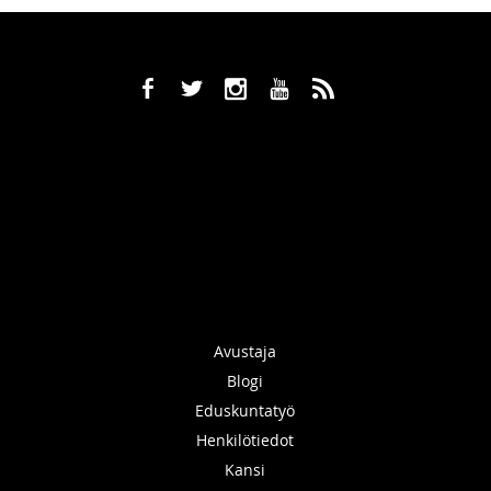
b
a
x
r
,
Avustaja
Blogi
Eduskuntatyö
Henkilötiedot
Kansi