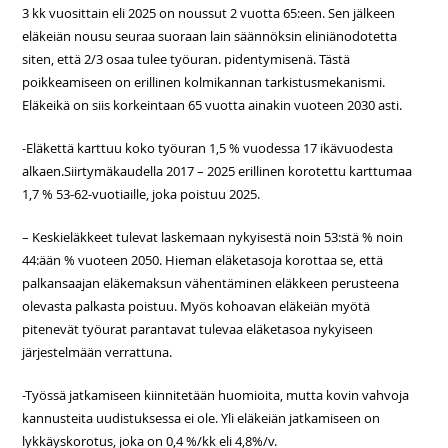
3 kk vuosittain eli 2025 on noussut 2 vuotta 65:een. Sen jälkeen
eläkeiän nousu seuraa suoraan lain säännöksin eliniänodotetta
siten, että 2/3 osaa tulee työuran. pidentymisenä. Tästä
poikkeamiseen on erillinen kolmikannan tarkistusmekanismi.
Eläkeikä on siis korkeintaan 65 vuotta ainakin vuoteen 2030 asti.
-Eläkettä karttuu koko työuran 1,5 % vuodessa 17 ikävuodesta
alkaen.Siirtymäkaudella 2017 – 2025 erillinen korotettu karttumaa
1,7 % 53-62-vuotiaille, joka poistuu 2025.
– Keskieläkkeet tulevat laskemaan nykyisestä noin 53:stä % noin
44:ään % vuoteen 2050. Hieman eläketasoja korottaa se, että
palkansaajan eläkemaksun vähentäminen eläkkeen perusteena
olevasta palkasta poistuu. Myös kohoavan eläkeiän myötä
pitenevät työurat parantavat tulevaa eläketasoa nykyiseen
järjestelmään verrattuna.
-Työssä jatkamiseen kiinnitetään huomioita, mutta kovin vahvoja
kannusteita uudistuksessa ei ole. Yli eläkeiän jatkamiseen on
lykkäyskorotus, joka on 0,4 %/kk eli 4,8%/v.