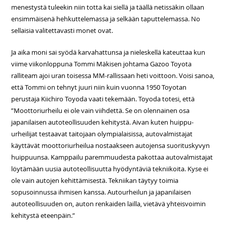
menestystä tuleekin niin totta kai siellä ja täällä netissäkin ollaan
ensimmäisenä hehkuttelemassa ja selkään taputtelemassa. No
sellaisia valitettavasti monet ovat.
Ja aika moni sai syödä karvahattunsa ja nieleskellä kateuttaa kun
viime viikonloppuna Tommi Mäkisen johtama Gazoo Toyota
ralliteam ajoi uran toisessa MM-rallissaan heti voittoon. Voisi sanoa,
että Tommi on tehnyt juuri niin kuin vuonna 1950 Toyotan
perustaja Kiichiro Toyoda vaati tekemään. Toyoda totesi, että
”Moottoriurheilu ei ole vain viihdettä. Se on olennainen osa
japanilaisen autoteollisuuden kehitystä. Aivan kuten huippu-
urheilijat testaavat taitojaan olympialaisissa, autovalmistajat
käyttävät moottoriurheilua nostaakseen autojensa suorituskyvyn
huippuunsa. Kamppailu paremmuudesta pakottaa autovalmistajat
löytämään uusia autoteollisuutta hyödyntäviä tekniikoita. Kyse ei
ole vain autojen kehittämisestä. Tekniikan täytyy toimia
sopusoinnussa ihmisen kanssa. Autourheilun ja japanilaisen
autoteollisuuden on, auton renkaiden lailla, vietävä yhteisvoimin
kehitystä eteenpäin.”