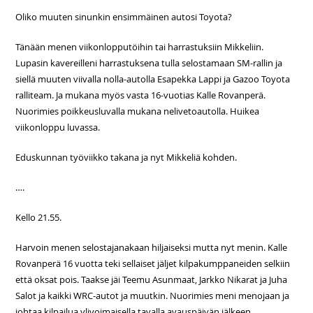
Oliko muuten sinunkin ensimmäinen autosi Toyota?
Tänään menen viikonlopputöihin tai harrastuksiin Mikkeliin.
Lupasin kavereilleni harrastuksena tulla selostamaan SM-rallin ja
siellä muuten viivalla nolla-autolla Esapekka Lappi ja Gazoo Toyota
ralliteam. Ja mukana myös vasta 16-vuotias Kalle Rovanperä.
Nuorimies poikkeusluvalla mukana nelivetoautolla. Huikea
viikonloppu luvassa.
Eduskunnan työviikko takana ja nyt Mikkeliä kohden.
….
Kello 21.55.
Harvoin menen selostajanakaan hiljaiseksi mutta nyt menin. Kalle
Rovanperä 16 vuotta teki sellaiset jäljet kilpakumppaneiden selkiin
että oksat pois. Taakse jäi Teemu Asunmaat, Jarkko Nikarat ja Juha
Salot ja kaikki WRC-autot ja muutkin. Nuorimies meni menojaan ja
johtaa kilpailua ylivoimaisella tavalla avauspäivän jälkeen.