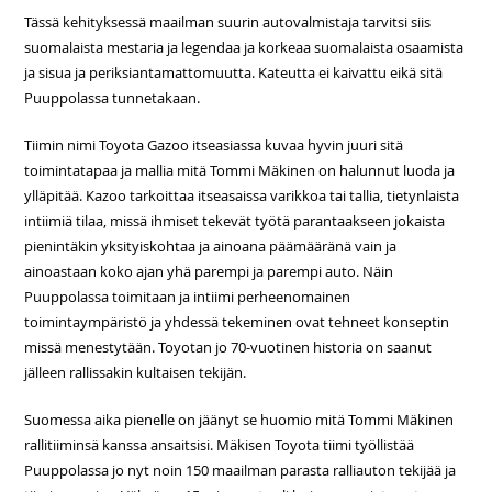
Tässä kehityksessä maailman suurin autovalmistaja tarvitsi siis
suomalaista mestaria ja legendaa ja korkeaa suomalaista osaamista
ja sisua ja periksiantamattomuutta. Kateutta ei kaivattu eikä sitä
Puuppolassa tunnetakaan.
Tiimin nimi Toyota Gazoo itseasiassa kuvaa hyvin juuri sitä
toimintatapaa ja mallia mitä Tommi Mäkinen on halunnut luoda ja
ylläpitää. Kazoo tarkoittaa itseasaissa varikkoa tai tallia, tietynlaista
intiimiä tilaa, missä ihmiset tekevät työtä parantaakseen jokaista
pienintäkin yksityiskohtaa ja ainoana päämääränä vain ja
ainoastaan koko ajan yhä parempi ja parempi auto. Näin
Puuppolassa toimitaan ja intiimi perheenomainen
toimintaympäristö ja yhdessä tekeminen ovat tehneet konseptin
missä menestytään. Toyotan jo 70-vuotinen historia on saanut
jälleen rallissakin kultaisen tekijän.
Suomessa aika pienelle on jäänyt se huomio mitä Tommi Mäkinen
rallitiiminsä kanssa ansaitsisi. Mäkisen Toyota tiimi työllistää
Puuppolassa jo nyt noin 150 maailman parasta ralliauton tekijää ja