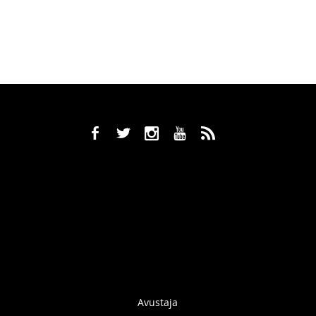
b
a
x
r
,
Avustaja