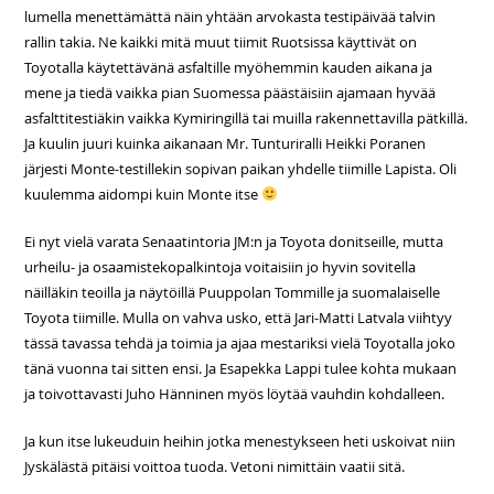
lumella menettämättä näin yhtään arvokasta testipäivää talvin
rallin takia. Ne kaikki mitä muut tiimit Ruotsissa käyttivät on
Toyotalla käytettävänä asfaltille myöhemmin kauden aikana ja
mene ja tiedä vaikka pian Suomessa päästäisiin ajamaan hyvää
asfalttitestiäkin vaikka Kymiringillä tai muilla rakennettavilla pätkillä.
Ja kuulin juuri kuinka aikanaan Mr. Tunturiralli Heikki Poranen
järjesti Monte-testillekin sopivan paikan yhdelle tiimille Lapista. Oli
kuulemma aidompi kuin Monte itse
Ei nyt vielä varata Senaatintoria JM:n ja Toyota donitseille, mutta
urheilu- ja osaamistekopalkintoja voitaisiin jo hyvin sovitella
näilläkin teoilla ja näytöillä Puuppolan Tommille ja suomalaiselle
Toyota tiimille. Mulla on vahva usko, että Jari-Matti Latvala viihtyy
tässä tavassa tehdä ja toimia ja ajaa mestariksi vielä Toyotalla joko
tänä vuonna tai sitten ensi. Ja Esapekka Lappi tulee kohta mukaan
ja toivottavasti Juho Hänninen myös löytää vauhdin kohdalleen.
Ja kun itse lukeuduin heihin jotka menestykseen heti uskoivat niin
Jyskälästä pitäisi voittoa tuoda. Vetoni nimittäin vaatii sitä.