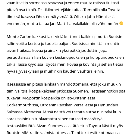
vaan itsekin sormensa rasvassa ja ennen muuta ratissa tiukasti
pitävä osa tiimiä. Testikilometrejäkin taitaa Tommilla olla Toyota
tiimissä kasassa lähes ennätysmäärä. Olisiko Juho Hännisellä
enemmän, mutta taitaa Jari-Matti Latvalallakin olla vähemmän
Monte Carlon kakkostila ei vielä kertonut kaikkea, mutta Ruotsin
rallin voitto kertoo jo todella paljon. Ruotsissa nimittäin mentiin
aivan huikeaa kovaa ja ainakin yksi pätkä jouduttiin jopa
peruuttamaan liian kovien keskinopeuksien ja huippunopeuksien
takia. Tässä kyydissä Toyota meni kovaa ja kovinta ja sehän tietää
hyvää Jyväskylään ja muihinkin kauden vauhtiralleihin.
Itseasiassa en pitäisi lainkaan mahdottomana, että joku muukin
tiimi valitsisi kotipaikakseen jatkossa Suomen. Testisäännötkin sitä
tukevat. M-Sportin kotipaikka on Iso-Britanniassa
Cockermouthissa, Citroenin Ranskan Versallessa ja Hynundain
Saksassa Alzenassa. Missä näistä voi testata autoa niin talvi kuin
sorakisoihinkin tuhlaamatta siihen tarkasti määrättyä
testauskiintiötä. Aivan. Suomessa ja tätä etua Toyota käytti myös
Ruotsin MM-ralliin valmistautuessa. Tiimi teki testit kotimaansa