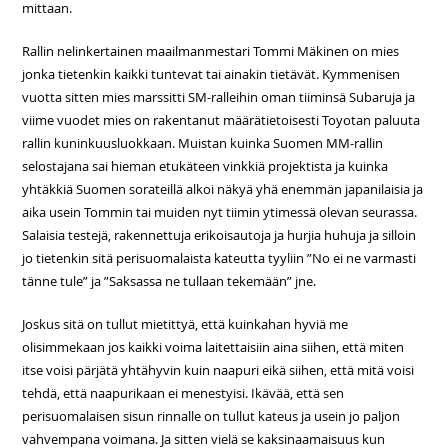
mittaan.
Rallin nelinkertainen maailmanmestari Tommi Mäkinen on mies
jonka tietenkin kaikki tuntevat tai ainakin tietävät. Kymmenisen
vuotta sitten mies marssitti SM-ralleihin oman tiiminsä Subaruja ja
viime vuodet mies on rakentanut määrätietoisesti Toyotan paluuta
rallin kuninkuusluokkaan. Muistan kuinka Suomen MM-rallin
selostajana sai hieman etukäteen vinkkiä projektista ja kuinka
yhtäkkiä Suomen sorateillä alkoi näkyä yhä enemmän japanilaisia ja
aika usein Tommin tai muiden nyt tiimin ytimessä olevan seurassa.
Salaisia testejä, rakennettuja erikoisautoja ja hurjia huhuja ja silloin
jo tietenkin sitä perisuomalaista kateutta tyyliin ”No ei ne varmasti
tänne tule” ja ”Saksassa ne tullaan tekemään” jne.
Joskus sitä on tullut mietittyä, että kuinkahan hyviä me
olisimmekaan jos kaikki voima laitettaisiin aina siihen, että miten
itse voisi pärjätä yhtähyvin kuin naapuri eikä siihen, että mitä voisi
tehdä, että naapurikaan ei menestyisi. Ikävää, että sen
perisuomalaisen sisun rinnalle on tullut kateus ja usein jo paljon
vahvempana voimana. Ja sitten vielä se kaksinaamaisuus kun