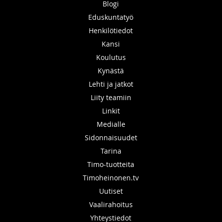
Blogi
Eduskuntatyö
Henkilötiedot
Kansi
Koulutus
Kynästä
Lehti ja jatkot
Liity teamiin
Linkit
Medialle
Sidonnaisuudet
Tarina
Timo-tuotteita
Timoheinonen.tv
Uutiset
Vaalirahoitus
Yhteystiedot