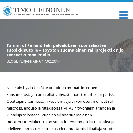
TIMO HEINONEN
KANSANEDUSTAJA, KUNNANVALTUUSTON PUHEENJOHTAJA
Tommi of Finland teki palveluksen suomalaisten
suosikkiautolle – Toyotan suomalainen ralliprojekti on jo
sensaatio maailmalla
BLOGI
,
PERJANTAINA 17.02.2017
Niin kuin hyvin tiedätte on toinen ammattini ennen
kansanedustajan uraa ollut vahvasti moottoriurheilun parissa.
Opettajana toimiessani kesälomat ja viikonloput menivät ralli,
rallicross, enduro ja ratakisoissa MTV3:n tv-ohjelmia tehden ja
kilpailuja selostaen. Vuosien aikana suomalainen
moottoriurheilukenttä on siis tullut enemmän kuin tutuksi ja
edelleen harrastuksena selostelen muutamia kilpailuja vuoden