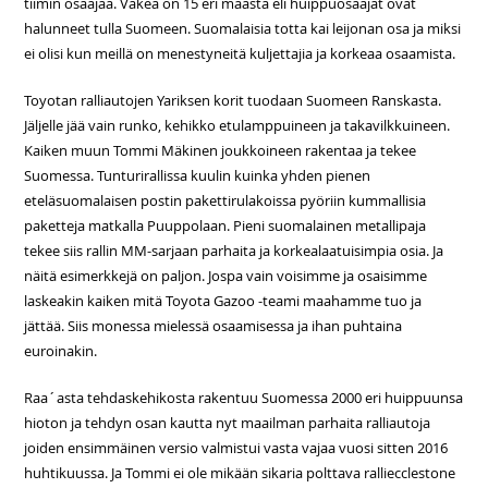
tiimin osaajaa. Väkeä on 15 eri maasta eli huippuosaajat ovat
halunneet tulla Suomeen. Suomalaisia totta kai leijonan osa ja miksi
ei olisi kun meillä on menestyneitä kuljettajia ja korkeaa osaamista.
Toyotan ralliautojen Yariksen korit tuodaan Suomeen Ranskasta.
Jäljelle jää vain runko, kehikko etulamppuineen ja takavilkkuineen.
Kaiken muun Tommi Mäkinen joukkoineen rakentaa ja tekee
Suomessa. Tunturirallissa kuulin kuinka yhden pienen
eteläsuomalaisen postin pakettirulakoissa pyöriin kummallisia
paketteja matkalla Puuppolaan. Pieni suomalainen metallipaja
tekee siis rallin MM-sarjaan parhaita ja korkealaatuisimpia osia. Ja
näitä esimerkkejä on paljon. Jospa vain voisimme ja osaisimme
laskeakin kaiken mitä Toyota Gazoo -teami maahamme tuo ja
jättää. Siis monessa mielessä osaamisessa ja ihan puhtaina
euroinakin.
Raa´asta tehdaskehikosta rakentuu Suomessa 2000 eri huippuunsa
hioton ja tehdyn osan kautta nyt maailman parhaita ralliautoja
joiden ensimmäinen versio valmistui vasta vajaa vuosi sitten 2016
huhtikuussa. Ja Tommi ei ole mikään sikaria polttava ralliecclestone