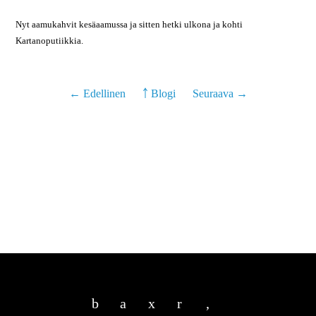
Nyt aamukahvit kesäaamussa ja sitten hetki ulkona ja kohti
Kartanoputiikkia.
← Edellinen
￪ Blogi
Seuraava →
b
a
x
r
,