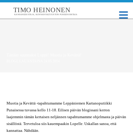
TIMO HEINONEN
KANSANEDUSTAJA, KUNNANVALTUUSTON PUHEENJOHTAJA
Tänään suunnaksi Loppi! Muotia ja Kevättä!
BLOGI
,
LAUANTAINA 24.05.2014
Muotia ja Kevättä -tapahtumamme Leppäniemen Kartanoputiikki
Punaisessa tuvassa kello 11-18. Eilisen päivän blogissani kerron
laajemmin tämän kertaisen neljännen tapahtumamme ohjelmasta ja päivän
sisällöstä. Tervetuloa siis kauempaakin Lopelle. Uskallan sanoa, että
kannattaa. Nähdään.