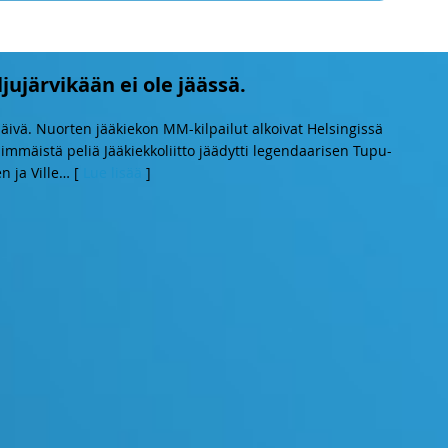
jujärvikään ei ole jäässä.
äivä. Nuorten jääkiekon MM-kilpailut alkoivat Helsingissä
simmäistä peliä Jääkiekkoliitto jäädytti legendaarisen Tupu-
 ja Ville
… [
Lue lisää
]