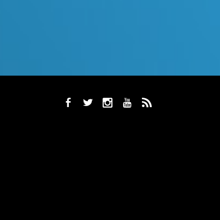
b
a
x
r
,