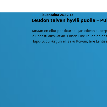
Blogi
, lauantaina 26.12.15
Leudon talven hyviä puolia – Pul
Tänään on ollut penkkiurheilijan oikean superp
ja upeasti alkoivatkin. Ennen Pikkuleijonien en
Hupu-Lupu -ketjun eli Saku Koivun, Jere Lehtisen