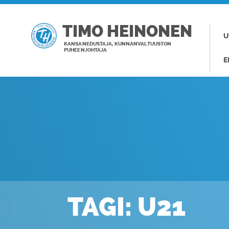
TIMO HEINONEN
U
KANSANEDUSTAJA, KUNNANVALTUUSTON
PUHEENJOHTAJA
E
TAGI: U21