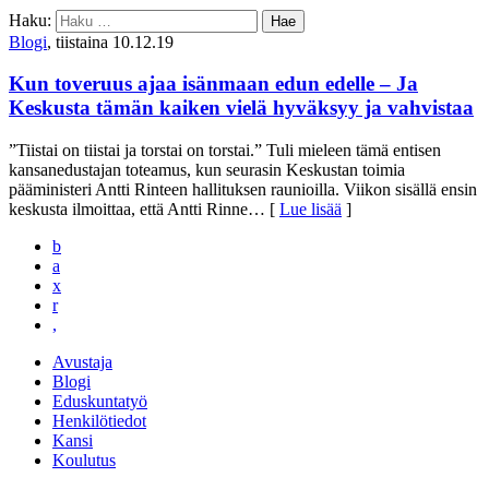
Haku:
Blogi
, tiistaina 10.12.19
Kun toveruus ajaa isänmaan edun edelle – Ja
Keskusta tämän kaiken vielä hyväksyy ja vahvistaa
”Tiistai on tiistai ja torstai on torstai.” Tuli mieleen tämä entisen
kansanedustajan toteamus, kun seurasin Keskustan toimia
pääministeri Antti Rinteen hallituksen raunioilla. Viikon sisällä ensin
keskusta ilmoittaa, että Antti Rinne
… [
Lue lisää
]
b
a
x
r
,
Avustaja
Blogi
Eduskuntatyö
Henkilötiedot
Kansi
Koulutus