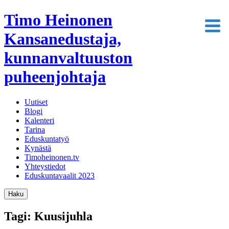
Timo Heinonen
Kansanedustaja,
kunnanvaltuuston
puheenjohtaja
Uutiset
Blogi
Kalenteri
Tarina
Eduskuntatyö
Kynästä
Timoheinonen.tv
Yhteystiedot
Eduskuntavaalit 2023
Haku
Tagi: Kuusijuhla