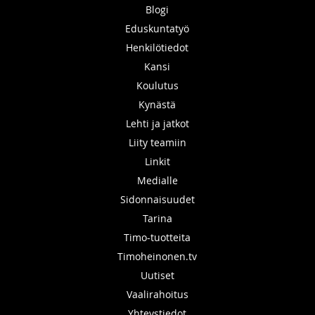
Blogi
Eduskuntatyö
Henkilötiedot
Kansi
Koulutus
Kynästä
Lehti ja jatkot
Liity teamiin
Linkit
Medialle
Sidonnaisuudet
Tarina
Timo-tuotteita
Timoheinonen.tv
Uutiset
Vaalirahoitus
Yhteystiedot