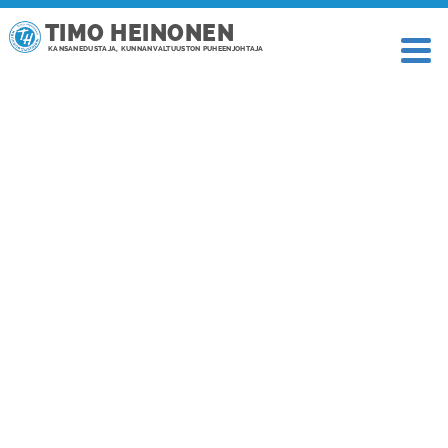
TIMO HEINONEN
KANSANEDUSTAJA, KUNNANVALTUUSTON PUHEENJOHTAJA
TAGI: HIHHIHHII