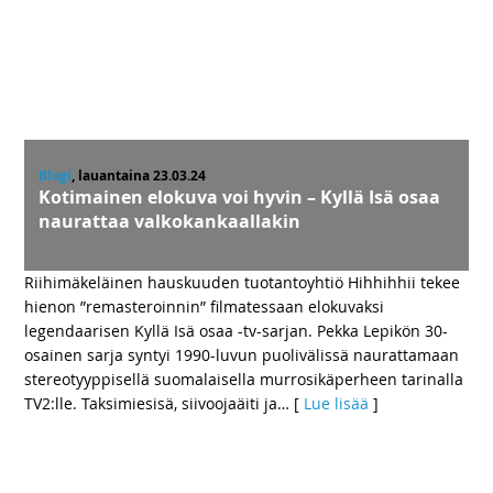
Blogi
, lauantaina 23.03.24
Kotimainen elokuva voi hyvin – Kyllä Isä osaa
naurattaa valkokankaallakin
Riihimäkeläinen hauskuuden tuotantoyhtiö Hihhihhii tekee
hienon ”remasteroinnin” filmatessaan elokuvaksi
legendaarisen Kyllä Isä osaa -tv-sarjan. Pekka Lepikön 30-
osainen sarja syntyi 1990-luvun puolivälissä naurattamaan
stereotyyppisellä suomalaisella murrosikäperheen tarinalla
TV2:lle. Taksimiesisä, siivoojaäiti ja
… [
Lue lisää
]