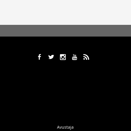
b
a
x
r
,
Avustaja