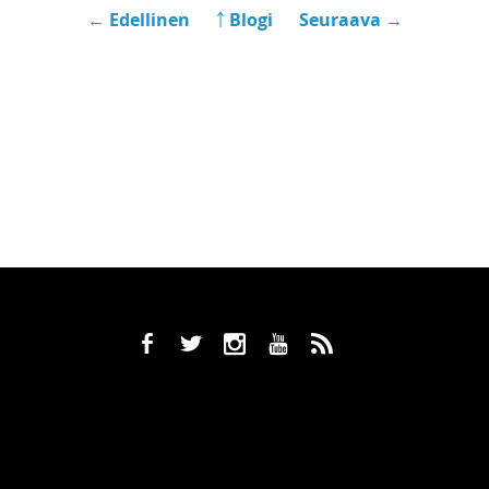
← Edellinen
￪ Blogi
Seuraava →
b
a
x
r
,