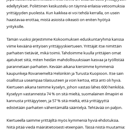
edellytykset. Poliittinen keskustelu on täynnä erilaisia vetoomuksia
yrittäjyyden puolesta. Kun kaikkea ei voi tehdä kerralla, on usein
haastavaa erottaa, mistä asioista oikeasti on eniten hyötyä
yrityksille.
Tämän vuoksi järjestimme Kokoomuksen eduskuntaryhmä kanssa
viime keväänä erityisen yrittäjyyskiertueen. Yrittäjät itse nimittäin
parhaiten tietävät, mikä toimii. Tahdoimme kuulla yrittäjien omat
ajatukset siitä, miten heidän mahdollisuuksiaan kasvaa ja työllistää
parannetaan parhaiten. Kevään aikana kiersimme kymmeniä
kaupunkeja Rovaniemeltä Helsinkiin ja Turusta Kuopioon. Itse sain
osallistua useampaa tilaisuuteen ja voin kertoa, että anti oli hyvä.
Kiertueen aikana teimme kyselyn, johon vastasi lähes 600 henkilöä.
Kyselyyn vastanneista 74 % on sitä mieltä, suomalainen ilmapiiri ei
kannusta yrittäjyyteen, ja 57 % sitä mieltä, että yrittäjyyttä
edistetään parhaiten vähentämällä sääntelyä. Tehtävää on paljon.
Kiertueella saimme yrittäjiltä myös kymmeniä hyviä ehdotuksia.
Niitä pitää viedä määrätietoisesti eteenpäin. Tässä niistä muutamia: