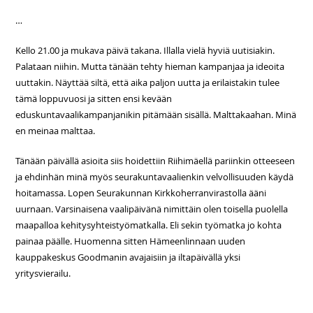
…
Kello 21.00 ja mukava päivä takana. Illalla vielä hyviä uutisiakin.
Palataan niihin. Mutta tänään tehty hieman kampanjaa ja ideoita
uuttakin. Näyttää siltä, että aika paljon uutta ja erilaistakin tulee
tämä loppuvuosi ja sitten ensi kevään
eduskuntavaalikampanjanikin pitämään sisällä. Malttakaahan. Minä
en meinaa malttaa.
Tänään päivällä asioita siis hoidettiin Riihimäellä pariinkin otteeseen
ja ehdinhän minä myös seurakuntavaalienkin velvollisuuden käydä
hoitamassa. Lopen Seurakunnan Kirkkoherranvirastolla ääni
uurnaan. Varsinaisena vaalipäivänä nimittäin olen toisella puolella
maapalloa kehitysyhteistyömatkalla. Eli sekin työmatka jo kohta
painaa päälle. Huomenna sitten Hämeenlinnaan uuden
kauppakeskus Goodmanin avajaisiin ja iltapäivällä yksi
yritysvierailu.