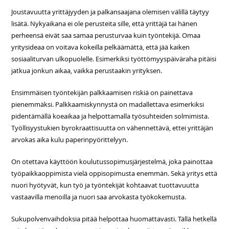
Joustavuutta yrittäjyyden ja palkansaajana olemisen välillä täytyy
lisätä. Nykyaikana ei ole perusteita sille, että yrittäjä tai hänen
perheensä eivät saa samaa perusturvaa kuin työntekijä. Omaa
yritysideaa on voitava kokeilla pelkäämättä, että jää kaiken
sosiaaliturvan ulkopuolelle. Esimerkiksi työttömyyspäiväraha pitäisi
jatkua jonkun aikaa, vaikka perustaakin yrityksen.
Ensimmäisen työntekijän palkkaamisen riskiä on painettava
pienemmäksi. Palkkaamiskynnystä on madallettava esimerkiksi
pidentämällä koeaikaa ja helpottamalla työsuhteiden solmimista.
Työllisyystukien byrokraattisuutta on vähennettävä, ettei yrittäjän
arvokas aika kulu paperinpyörittelyyn.
On otettava käyttöön koulutussopimusjärjestelmä, joka painottaa
työpaikkaoppimista vielä oppisopimusta enemmän. Sekä yritys että
nuori hyötyvät, kun työ ja työntekijät kohtaavat tuottavuutta
vastaavilla menoilla ja nuori saa arvokasta työkokemusta.
Sukupolvenvaihdoksia pitää helpottaa huomattavasti. Tällä hetkellä