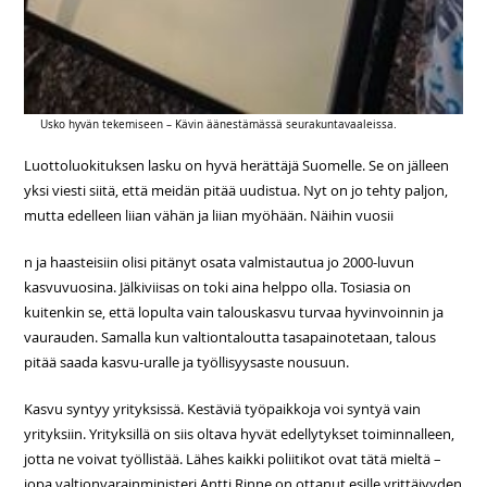
Usko hyvän tekemiseen – Kävin äänestämässä seurakuntavaaleissa.
Luottoluokituksen lasku on hyvä herättäjä Suomelle. Se on jälleen
yksi viesti siitä, että meidän pitää uudistua. Nyt on jo tehty paljon,
mutta edelleen liian vähän ja liian myöhään. Näihin vuosii
n ja haasteisiin olisi pitänyt osata valmistautua jo 2000-luvun
kasvuvuosina. Jälkiviisas on toki aina helppo olla. Tosiasia on
kuitenkin se, että lopulta vain talouskasvu turvaa hyvinvoinnin ja
vaurauden. Samalla kun valtiontaloutta tasapainotetaan, talous
pitää saada kasvu-uralle ja työllisyysaste nousuun.
Kasvu syntyy yrityksissä. Kestäviä työpaikkoja voi syntyä vain
yrityksiin. Yrityksillä on siis oltava hyvät edellytykset toiminnalleen,
jotta ne voivat työllistää. Lähes kaikki poliitikot ovat tätä mieltä –
jopa valtionvarainministeri Antti Rinne on ottanut esille yrittäjyyden