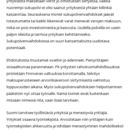
yrityksestä maksetaan verot jo omistuksen siirtyessä, vaikka
nuorempi sukupolvi ei olisi saanut yrityksestä yhtään killinkiä
kassavirtaa. Seurauksena monet sukupolvenvaihdokset jäävät
toteutumatta tai kaikki liikenevät varat menevät verojen maksuun,
mikä on pois investoinneista ja kasvusta. Uudella polvella on usein
paljon ideoita ja tarmoa yrityksen kehittämiseksi.
Sukupolvenvaihdoksissa on suuri kansantaloutta uudistava
potentiaali.
Ehdotuksista muutamat ovatkin jo edenneet. Pienyrittäjien
sosiaaliturvaa parannetaan. Pk-yritysten rahoitusmahdollisuuksia
piristetään Finnveran valtuuksia korottamalla. Selvitys
maksuperusteiseen arvonlisäveroon siirtymisestä valmistuu
loppuvuoden aikana. Myös sukupolvenvaihdoksien helpottaminen
päätettiin nyt ottaa työnalle. Nämä toimet eivät kuitenkaan
missään nimessä riitä, vaan lisää tarvitaan.
Suomi tarvitsee työllistäviä yrityksiä ja menestyviä yrittäjiä.
Yritykset osaavia työntekijöitä. Arvostetaan niin yrittäjien kuin
työntekijöiden ahkeruutta ja tehdään menestyminen mahdolliseksi!