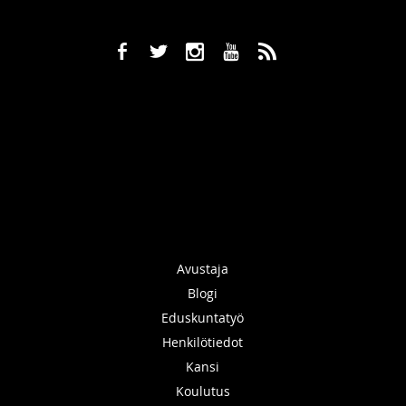
b
a
x
r
,
Avustaja
Blogi
Eduskuntatyö
Henkilötiedot
Kansi
Koulutus