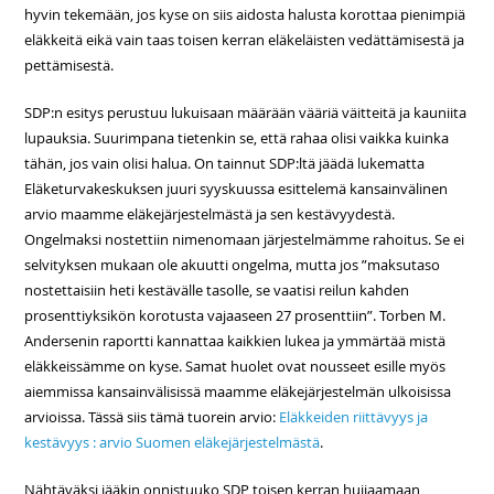
hyvin tekemään, jos kyse on siis aidosta halusta korottaa pienimpiä
eläkkeitä eikä vain taas toisen kerran eläkeläisten vedättämisestä ja
pettämisestä.
SDP:n esitys perustuu lukuisaan määrään vääriä väitteitä ja kauniita
lupauksia. Suurimpana tietenkin se, että rahaa olisi vaikka kuinka
tähän, jos vain olisi halua. On tainnut SDP:ltä jäädä lukematta
Eläketurvakeskuksen juuri syyskuussa esittelemä kansainvälinen
arvio maamme eläkejärjestelmästä ja sen kestävyydestä.
Ongelmaksi nostettiin nimenomaan järjestelmämme rahoitus. Se ei
selvityksen mukaan ole akuutti ongelma, mutta jos ”maksutaso
nostettaisiin heti kestävälle tasolle, se vaatisi reilun kahden
prosenttiyksikön korotusta vajaaseen 27 prosenttiin”. Torben M.
Andersenin raportti kannattaa kaikkien lukea ja ymmärtää mistä
eläkkeissämme on kyse. Samat huolet ovat nousseet esille myös
aiemmissa kansainvälisissä maamme eläkejärjestelmän ulkoisissa
arvioissa. Tässä siis tämä tuorein arvio:
Eläkkeiden riittävyys ja
kestävyys : arvio Suomen eläkejärjestelmästä
.
Nähtäväksi jääkin onnistuuko SDP toisen kerran huijaamaan