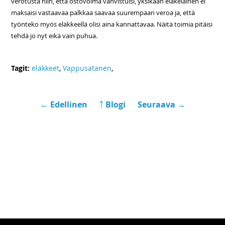
verotusta niin, että ostovoima vahvistuisi, yksikään eläkeläinen ei
maksaisi vastaavaa palkkaa saavaa suurempaan veroa ja, että
työnteko myös eläkkeellä olisi aina kannattavaa. Näitä toimia pitäisi
tehdä jo nyt eikä vain puhua.
Tagit:
eläkkeet
,
Vappusatanen
,
← Edellinen
￪ Blogi
Seuraava →