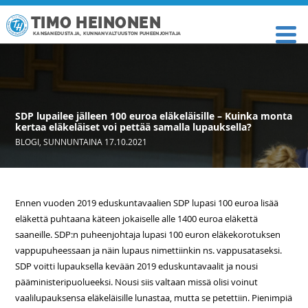
TIMO HEINONEN
KANSANEDUSTAJA, KUNNANVALTUUSTON PUHEENJOHTAJA
SDP lupailee jälleen 100 euroa eläkeläisille – Kuinka monta
kertaa eläkeläiset voi pettää samalla lupauksella?
BLOGI
,
SUNNUNTAINA 17.10.2021
Ennen vuoden 2019 eduskuntavaalien SDP lupasi 100 euroa lisää
eläkettä puhtaana käteen jokaiselle alle 1400 euroa eläkettä
saaneille. SDP:n puheenjohtaja lupasi 100 euron eläkekorotuksen
vappupuheessaan ja näin lupaus nimettiinkin ns. vappusataseksi.
SDP voitti lupauksella kevään 2019 eduskuntavaalit ja nousi
pääministeripuolueeksi. Nousi siis valtaan missä olisi voinut
vaalilupauksensa eläkeläisille lunastaa, mutta se petettiin. Pienimpiä