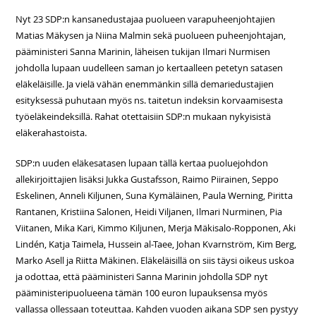
Nyt 23 SDP:n kansanedustajaa puolueen varapuheenjohtajien
Matias Mäkysen ja Niina Malmin sekä puolueen puheenjohtajan,
pääministeri Sanna Marinin, läheisen tukijan Ilmari Nurmisen
johdolla lupaan uudelleen saman jo kertaalleen petetyn satasen
eläkeläisille. Ja vielä vähän enemmänkin sillä demariedustajien
esityksessä puhutaan myös ns. taitetun indeksin korvaamisesta
työeläkeindeksillä. Rahat otettaisiin SDP:n mukaan nykyisistä
eläkerahastoista.
SDP:n uuden eläkesatasen lupaan tällä kertaa puoluejohdon
allekirjoittajien lisäksi Jukka Gustafsson, Raimo Piirainen, Seppo
Eskelinen, Anneli Kiljunen, Suna Kymäläinen, Paula Werning, Piritta
Rantanen, Kristiina Salonen, Heidi Viljanen, Ilmari Nurminen, Pia
Viitanen, Mika Kari, Kimmo Kiljunen, Merja Mäkisalo-Ropponen, Aki
Lindén, Katja Taimela, Hussein al-Taee, Johan Kvarnström, Kim Berg,
Marko Asell ja Riitta Mäkinen. Eläkeläisillä on siis täysi oikeus uskoa
ja odottaa, että pääministeri Sanna Marinin johdolla SDP nyt
pääministeripuolueena tämän 100 euron lupauksensa myös
vallassa ollessaan toteuttaa. Kahden vuoden aikana SDP sen pystyy