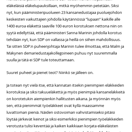
eläkeläisiä eläkelupauksillaan, mitkä myöhemmin petetään. Siksi
nyt, kun pääministeripuolueen 23 kansanedustajaa puoluejohdon
keskeisten vaikuttajien johdolla käytännössä ”lupaan” kaikille alle
1400 euroa eläkettä saaville 100 euron korotuksen nettona niin on
syytä edellyttää, että pääministeri Sanna Marinin johdolla korotus
tehdään nyt, kun SDP on vallassa ja heillä on siihen mahdollisuus.
Tai sitten SDP:n puheenjohtaja Marinin tulee ilmoittaa, että Malm ja
Mäkynen demariedustajakollegoineen puhuu nyt suuremmalla
suulla ja tätä ei SDP tule toteuttamaan.
Suuret puheet ja pienet teot? Niinkö se jälleen on.
Ja totean nyt vielä itse, että kannatan itsekin pienimpien eläkkeiden
korotuksia ja siksi takuueläkettä ja myös pienimpiä kansaneläkkeitä
on korotetukin aiempienkin hallitusten aikana. Ja myönnän myös
sen, että pienimmät työeläkkeet ovat kyllä maassamme
luvattoman pieniä. Näiden ostovoiman vahvistamiseksi pitäisi
löytää järkevät keinot ja siksi esimerkiksi pienimpien työeläkkeiden
verotusta tulisi keventää ja kaiken kaikkiaan korjata eläkeläisten