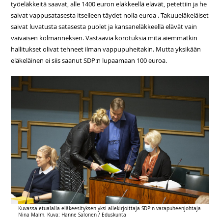
työeläkkeitä saavat, alle 1400 euron eläkkeellä elävät, petettiin ja he
saivat vappusatasesta itselleen täydet nolla euroa . Takuueläkeläiset
saivat luvatusta satasesta puolet ja kansaneläkkeellä elävät vain
vaivaisen kolmanneksen. Vastaavia korotuksia mitä aiemmatkin
hallitukset olivat tehneet ilman vappupuheitakin. Mutta yksikään
eläkeläinen ei siis saanut SDP:n lupaamaan 100 euroa.
Kuvassa etualalla eläkeesityksen yksi allekirjoittaja SDP:n varapuheenjohtaja
Nina Malm. Kuva: Hanne Salonen / Eduskunta