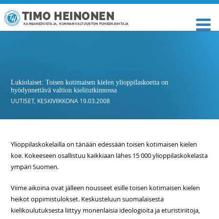
TIMO HEINONEN
KANSANEDUSTAJA, KUNNANVALTUUSTON PUHEENJOHTAJA
Lukiolaiset: Toisen kotimaisen kielen ylioppilaskoetta on
hyödynnettävä valtion kielitutkinnossa
UUTISET
,
KESKIVIIKKONA 19.03.2008
Ylioppilaskokelailla on tänään edessään toisen kotimaisen kielen
koe. Kokeeseen osallistuu kaikkiaan lähes 15 000 ylioppilaskokelasta
ympäri Suomen.
Viime aikoina ovat jälleen nousseet esille toisen kotimaisen kielen
heikot oppimistulokset. Keskusteluun suomalaisesta
kielikoulutuksesta liittyy monenlaisia ideologioita ja eturistiriitoja,