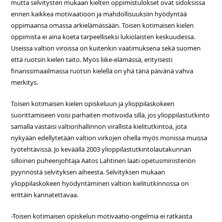
mutta selvitysten mukaan kielten oppimistulokset ovat sidoksissa
ennen kaikkea motivaatioon ja mahdollisuuksiin hyödyntää
oppimaansa omassa arkielämässään. Toisen kotimaisen kielen
oppimista ei aina koeta tarpeelliseksi lukiolaisten keskuudessa.
Useissa valtion viroissa on kuitenkin vaatimuksena sekä suomen
että ruotsin kielen taito. Myös liike-elämässä, erityisesti
finanssimaailmassa ruotsin kielellä on yhä tänä päivänä vahva
merkitys.
Toisen kotimaisen kielen opiskeluun ja ylioppilaskokeen
suorittamiseen voisi parhaiten motivoida sillä, jos ylioppilastutkinto
samalla vastaisi valtionhallinnon virallista kielitutkintoa, jota
nykyään edellytetään valtion virkojen ohella myös monissa muissa
työtehtävissä. Jo keväällä 2003 ylioppilastutkintolautakunnan
silloinen puheenjohtaja Aatos Lahtinen laati opetusministeriön
pyynnöstä selvityksen aiheesta. Selvityksen mukaan
ylioppilaskokeen hyödyntäminen valtion kielitutkinnossa on
erittäin kannatettavaa.
-Toisen kotimaisen opiskelun motivaatio-ongelmia ei ratkaista