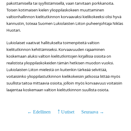
pakottamisella tai syyllistämisellä, vaan tarvitaan porkkanoita.
Toisen kotimaisen kielen ylioppilaskokeen muuttaminen
valtionhallinnon kielitutkinnon korvaavaksi kielikokeeksi olisi hyvä
kannustin, toteaa Suomen Lukiolaisten Liiton puheenjohtaja Niklas
Huotari.
Lukiolaiset vaativat hallitukselta toimenpiteitä valtion
kielitutkinnon kehittämiseksi. Korvaavuuden rajaaminen
koskemaan aluksi valtion kielitutkintojen kirjallisia osioita on
realistista ylioppilaskokeiden tämän hetkisen muodon vuoksi.
Lukiolaisten Liiton mielestä on kuitenkin tärkeää selvittää,
voitaisiinko ylioppilastutkinnon kielikokeisiin jatkossa liittää myös
suullista taitoa mittaavia osioita, jolloin myös korvaavuus voitaisiin
laajentaa koskemaan valtion kielitutkinnon suullista osiota.
← Edellinen
￪ Uutiset
Seuraava →