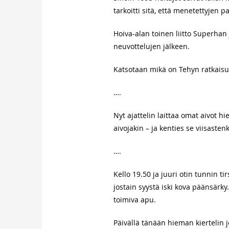
tarkoitti sitä, että menetettyjen 
Hoiva-alan toinen liitto Superhan 
neuvottelujen jälkeen.
Katsotaan mikä on Tehyn ratkais
….
Nyt ajattelin laittaa omat aivot h
aivojakin – ja kenties se viisastenki
….
Kello 19.50 ja juuri otin tunnin t
jostain syystä iski kova päänsärk
toimiva apu.
Päivällä tänään hieman kiertelin 