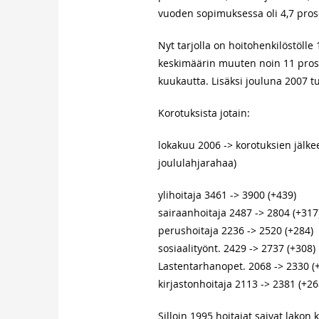
vuoden sopimuksessa oli 4,7 pros
Nyt tarjolla on hoitohenkilöstölle
keskimäärin muuten noin 11 prose
kuukautta. Lisäksi jouluna 2007 t
Korotuksista jotain:
lokakuu 2006 -> korotuksien jälkee
joululahjarahaa)
ylihoitaja 3461 -> 3900 (+439)
sairaanhoitaja 2487 -> 2804 (+317
perushoitaja 2236 -> 2520 (+284)
sosiaalityönt. 2429 -> 2737 (+308)
Lastentarhanopet. 2068 -> 2330 (
kirjastonhoitaja 2113 -> 2381 (+26
Silloin 1995 hoitajat saivat lak