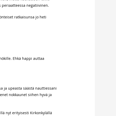
is periaatteessa negatiivinen.
önteiset ratkaisunsa jo heti
mökille. Ehkä happi auttaa
ssa ja upeasta säästä nauttiessani
ienet nokkaunet siihen hyvä ja
ä nyt erityisesti Kirkonkylällä