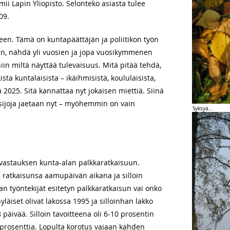
ii Lapin Yliopisto. Selonteko asiasta tulee
09.
een. Tämä on kuntapäättäjän ja poliitikon työn
ien, nähdä yli vuosien ja jopa vuosikymmenen
iin miltä näyttää tulevaisuus. Mitä pitää tehdä,
a kuntalaisista – ikäihmisistä, koululaisista,
2025. Sitä kannattaa nyt jokaisen miettiä. Siinä
osijoja jaetaan nyt – myöhemmin on vain
Syksyä…
vastauksen kunta-alan palkkaratkaisuun.
 ratkaisunsa aamupäivän aikana ja silloin
an työntekijät esitetyn palkkaratkaisun vai onko
yläiset olivat lakossa 1995 ja silloinhan lakko
päivää. Silloin tavoitteena oli 6-10 prosentin
6 prosenttia. Lopulta korotus vajaan kahden