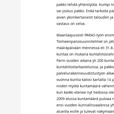
pakko tehdä yhteistyötä. Kumpi ti
vai joskus pakko. Enkä tarkoita 
aivan yksinkertaisesti talouden 
vastaus on selvä.
Maanlaajuisesti PARAS-työn ensim
Toimeenpanosuunnitelmat on jätett
määräpäivään mennessä eli 31.8.
kuntaa on mukana kuntaliitosselvit
Parin vuoden aikana yli 200 kunta
kuntaliitostarkasteluissa. Ja pakk
palvelurakenneuudistustyön alka
vuonna kuntia katosi kartalta 14 j
niiden myötä kuntamäärä vähennee
kun kaikki etenee nyt tiedossa o
2009 alussa kuntamäärä putoaa ny
ensi vuoden kunnallisvaaleissa yht
alueilla esille ja tulevat näkymää