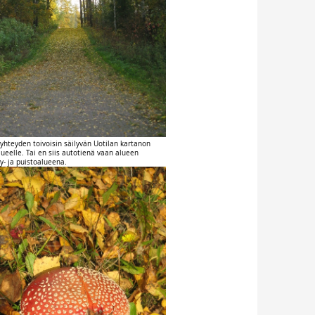
hteyden toivoisin säilyvän Uotilan kartanon
ueelle. Tai en siis autotienä vaan alueen
y- ja puistoalueena.