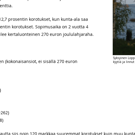
enttia.
 12,7 prosentin korotukset, kun kunta-ala saa
ntin korotukset. Sopimusaika on 2 vuotta 4
ulee kertaluonteinen 270 euron joululahjaraha.
Syksyinen Loppi
n (kokonaisansiot, ei sisällä 270 euron
kyytiä ja linnut
)
+262)
8)
on kautta siis noin 120 markkaa suuremmat korotukset kuin muu kunt