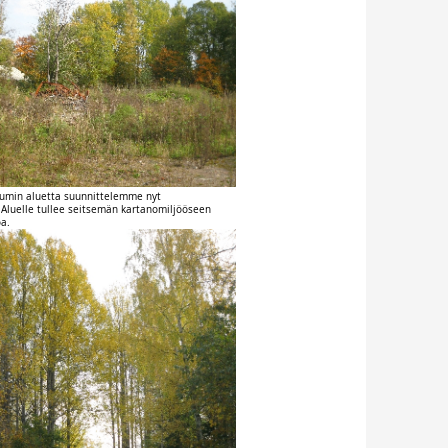
kumin aluetta suunnittelemme nyt
 Aluelle tullee seitsemän kartanomiljööseen
oa.