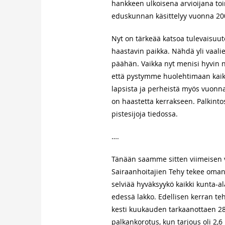
hankkeen ulkoisena arvioijana toim
eduskunnan käsittelyy vuonna 20
Nyt on tärkeää katsoa tulevaisuut
haastavin paikka. Nähdä yli vaal
päähän. Vaikka nyt menisi hyvin n
että pystymme huolehtimaan kaikist
lapsista ja perheistä myös vuonna 
on haastetta kerrakseen. Palkint
pistesijoja tiedossa.
….
Tänään saamme sitten viimeisen 
Sairaanhoitajien Tehy tekee oman
selviää hyväksyykö kaikki kunta-al
edessä lakko. Edellisen kerran teh
kesti kuukauden tarkaanottaen 28 
palkankorotus, kun tarjous oli 2,