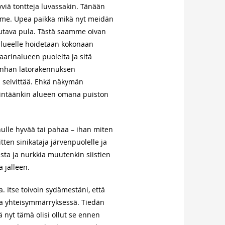
yviä tontteja luvassakin. Tänään
imme. Upea paikka mikä nyt meidän
huutava pula. Tästä saamme oivan
 alueelle hoidetaan kokonaan
aarinalueen puolelta ja sitä
vanhan latorakennuksen
a selvittää. Ehkä näkymän
ähintäänkin alueen omana puiston
nulle hyvää tai pahaa – ihan miten
ten sinikataja järvenpuolelle ja
ta ja nurkkia muutenkin siistien
a jälleen.
. Itse toivoin sydämestäni, että
kaa yhteisymmärryksessä. Tiedän
ä nyt tämä olisi ollut se ennen