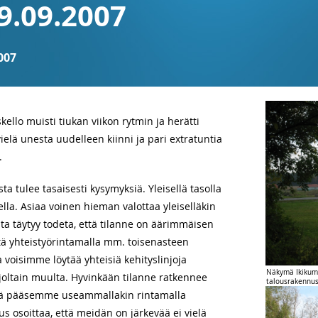
9.09.2007
007
ello muisti tiukan viikon rytmin ja herätti
ielä unesta uudelleen kiinni ja pari extratuntia
.
 tulee tasaisesti kysymyksiä. Yleisellä tasolla
lla. Asiaa voinen hieman valottaa yleiselläkin
lta täytyy todeta, että tilanne on äärimmäisen
ttä yhteistyörintamalla mm. toisenasteen
 voisimme löytää yhteisiä kehityslinjoja
Näkymä Ikikumi
 joltain muulta. Hyvinkään tilanne ratkennee
talousrakennust
että pääsemme useammallakin rintamalla
us osoittaa, että meidän on järkevää ei vielä