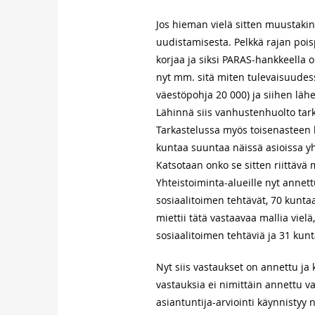
Jos hieman vielä sitten muustakin 
uudistamisesta. Pelkkä rajan poi
korjaa ja siksi PARAS-hankkeella o
nyt mm. sitä miten tulevaisuudes
väestöpohja 20 000) ja siihen lähe
Lähinnä siis vanhustenhuolto tar
Tarkastelussa myös toisenasteen 
kuntaa suuntaa näissä asioissa yh
Katsotaan onko se sitten riittävä
Yhteistoiminta-alueille nyt annet
sosiaalitoimen tehtävät, 70 kunta
miettii tätä vastaavaa mallia vielä,
sosiaalitoimen tehtäviä ja 31 kunta
Nyt siis vastaukset on annettu ja 
vastauksia ei nimittäin annettu 
asiantuntija-arviointi käynnistyy n