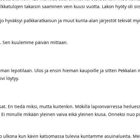
palkkatulojen takaisin saaminen vein kuusi vuotta. Lakon hyöty oli si
jo hyväksyi palkkaratkaisun ja muut kunta-alan järjestöt tekivät my
u. Sen kuulemme päivän mittaan.
ieman lepotilaan. Ulos ja ensin hieman kaupoille ja sitten Pekkalan 
vi löytyy.
irsat. En tiedä miksi, mutta kuitenkin. Mökillä lapionvarressa heilue
y. Ei minulle mikään yleinen vaiva eikä yleinen kiusa. Onneksi nuo p
jo ulkona kun kävin katsomassa tulevia kuntamme asuinalueita. Meill