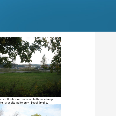
n eli Uotilan kartanon vanhalta navetan ja
en alueelta peltojen yli Loppijärvelle.