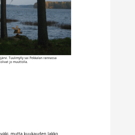
järvi. Tuulimylly sai Pekkalan rannassa
 olivat jo muuttolla.
aväki, mutta kuukauden lakko