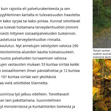
kuin rajoista eli palvelurakenteesta ja sen
spyyhkiminen kartalta ei tulevaisuuden haastetta
n kaksi syrjää tai kaksi pintaa. Kunnat selvittävät
sa tulevat hoitamana terveydenhuollon (minimi
isesti liittyvien sosiaalipalveluiden tuotannon.
kastelussa terveydenhuollon rinnalla.
koulutus. Nyt annetujen selvitysten valossa 290
Tämän vanhan y
teistoiminta-alueiden kautta tulevaisuuteen.
uudelle asuinal
sisäisenä kävel
 muutos palveluiden turvaamisen valossa.
tujen vastausten mukaan 53 kuntaa siirtää kaikki
a sosiaalitoimen ilman päivöähoitoa ja 12 kuntaa
 101 kuntaa siirtää vain yksittäisiä
a vielä selvittelee tilannetta.
kunnissa työ jatkuu edelleen. Toivottavasti
vaan lain pakottamana. Suunnitelmien
yt ministeriöissä ja Kuntaliitonkin toimesta ja