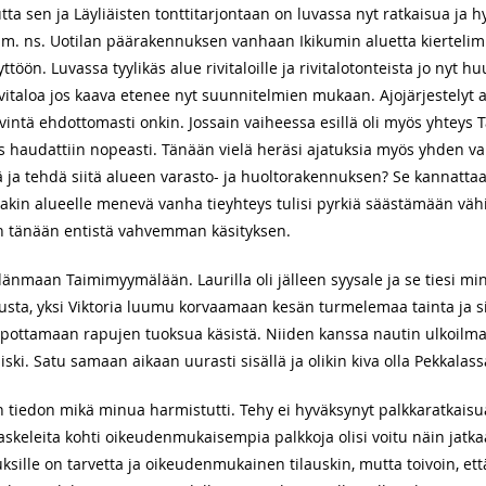
ta sen ja Läyliäisten tonttitarjontaan on luvassa nyt ratkaisua ja h
ja mm. ns. Uotilan päärakennuksen vanhaan Ikikumin aluetta kiertel
öön. Luvassa tyylikäs alue rivitaloille ja rivitalotonteista jo nyt 
ivitaloa jos kaava etenee nyt suunnitelmien mukaan. Ajojärjestelyt
vintä ehdottomasti onkin. Jossain vaiheessa esillä oli myös yhteys T
yös haudattiin nopeasti. Tänään vielä heräsi ajatuksia myös yhden 
ää ja tehdä siitä alueen varasto- ja huoltorakennuksen? Se kannatta
nakin alueelle menevä vanha tieyhteys tulisi pyrkiä säästämään v
ain tänään entistä vahvemman käsityksen.
ydänmaan Taimimyymälään. Laurilla oli jälleen syysale ja se tiesi mi
uusta, yksi Viktoria luumu korvaamaan kesän turmelemaa tainta ja sit
ttamaan rapujen tuoksua käsistä. Niiden kanssa nautin ulkoilmas
ki. Satu samaan aikaan uurasti sisällä ja olikin kiva olla Pekkalass
n tiedon mikä minua harmistutti. Tehy ei hyväksynyt palkkaratkaisua
a askeleita kohti oikeudenmukaisempia palkkoja olisi voitu näin jat
ksille on tarvetta ja oikeudenmukainen tilauskin, mutta toivoin, ett