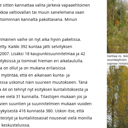
e sitten kannattaa valita järkevä vapaaehtoinen
pakkoa valtiovallan tai muun sanelemana vaan
ja toiminnan kannalta pakottavana. Minun
mäinen vaihe on nyt aika hyvin paketissa.
y. Kaikki 392 kuntaa jätti selvityksen
2007. Lisäksi 18 kaupunkisuunnitelmaa ja 42
Vanhaa ns. Iki
yksissä ja toimivat hieman eri aikataululla.
asuinkäyttöön.
sopivaa rivital
a on ollut ja on mukana erilaisissa
o myöntää, että en aikanaan kunta- ja
essa uskonut näin suureen muutokseen. Tänä
a 44 on tehnyt nyt esityksen kuntaliitoksesta ja
 vielä 31 kunnalla. Tilastojen mukaan jos ja
levien suuntien ja suunnitelmien mukaan vuoden
kyisestä 416 kunnasta 380. Uskon itse, että
eistyö ja kuntaliitosasiat nousevat vielä monilla
n keskusteluissa.