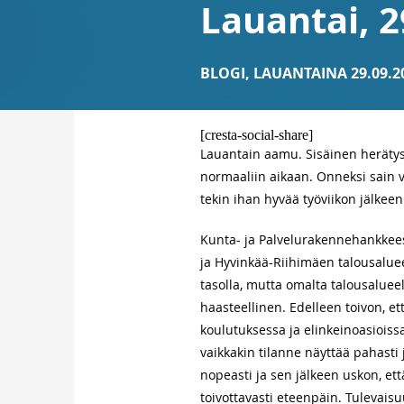
Lauantai, 2
BLOGI
,
LAUANTAINA 29.09.2
[cresta-social-share]
Lauantain aamu. Sisäinen herätysk
normaaliin aikaan. Onneksi sain v
tekin ihan hyvää työviikon jälkeen
Kunta- ja Palvelurakennehankkeesta
ja Hyvinkää-Riihimäen talousaluee
tasolla, mutta omalta talousaluee
haasteellinen. Edelleen toivon, e
koulutuksessa ja elinkeinoasioissa
vaikkakin tilanne näyttää pahasti
nopeasti ja sen jälkeen uskon, 
toivottavasti eteenpäin. Tulevaisu