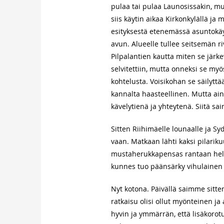
pulaa tai pulaa Launosissakin, mut
siis käytin aikaa Kirkonkylällä 
esityksestä etenemässä asuntokäytt
avun. Alueelle tullee seitsemän r
Pilpalantien kautta miten se järke
selvitettiin, mutta onneksi se m
kohtelusta. Voisikohan se säilytt
kannalta haasteellinen. Mutta ai
kävelytienä ja yhteytenä. Siitä s
Sitten Riihimäelle lounaalle ja S
vaan. Matkaan lähti kaksi pilarik
mustaherukkapensas rantaan helpo
kunnes tuo päänsärky vihulainen is
Nyt kotona. Päivällä saimme sitte
ratkaisu olisi ollut myönteinen j
hyvin ja ymmärrän, että lisäkorotu