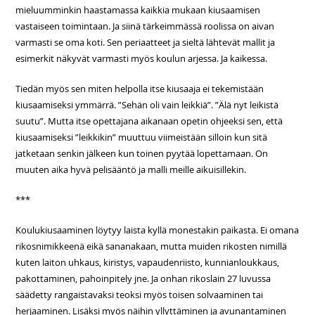
mieluumminkin haastamassa kaikkia mukaan kiusaamisen
vastaiseen toimintaan. Ja siinä tärkeimmässä roolissa on aivan
varmasti se oma koti. Sen periaatteet ja sieltä lähtevät mallit ja
esimerkit näkyvät varmasti myös koulun arjessa. Ja kaikessa.
Tiedän myös sen miten helpolla itse kiusaaja ei tekemistään
kiusaamiseksi ymmärrä. ”Sehän oli vain leikkiä”. ”Älä nyt leikistä
suutu”. Mutta itse opettajana aikanaan opetin ohjeeksi sen, että
kiusaamiseksi ”leikkikin” muuttuu viimeistään silloin kun sitä
jatketaan senkin jälkeen kun toinen pyytää lopettamaan. On
muuten aika hyvä pelisääntö ja malli meille aikuisillekin.
***
Koulukiusaaminen löytyy laista kyllä monestakin paikasta. Ei omana
rikosnimikkeenä eikä sananakaan, mutta muiden rikosten nimillä
kuten laiton uhkaus, kiristys, vapaudenriisto, kunnianloukkaus,
pakottaminen, pahoinpitely jne. Ja onhan rikoslain 27 luvussa
säädetty rangaistavaksi teoksi myös toisen solvaaminen tai
herjaaminen. Lisäksi myös näihin yllyttäminen ja avunantaminen