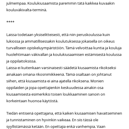
julmempaa. Koulukiusaamista paremmin tätä kaikkea kuvaakin
kouluväkivalta-terminä.
****
Laissa todetaan yksiselitteisesti, että niin peruskoulussa kuin
lukiossa ja ammatillisessakin koulutuksessa jokaisella on oikeus
turvalliseen opiskeluympäristöön. Tämä velvoittaa kuntia ja kouluja
huolehtimaan väkivallan ja koulukiusaamisen estämisestä koulussa
ja oppilaitoksissa.
Laissa ei kuitenkaan varsinaisesti säädetä kiusaamista rikokseksi
ainakaan omana rikosnimikkeenä. Tämä osaltaan on johtanut
siihen, että kiusaamista ei aina ajatella rikoksena. Monien
oppilaiden ja jopa opettajienkin keskuudessa ainakin osa
kiusaamisesta esimerkiksi toisen loukkaaminen sanoin on
korkeintaan huonoa käytöstä.
Tiedän entisenä opettajana, että kaiken kiusaamisen havaitseminen
ja tunnistaminen on hyvinkin vaikeaa. En siis tässä ole
syyllistämässä ketään. En opettajia enkä vanhempia. Vaan