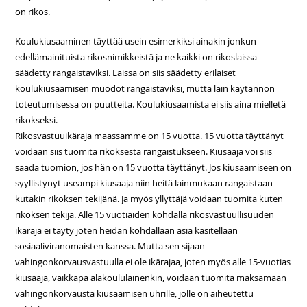
on rikos.
Koulukiusaaminen täyttää usein esimerkiksi ainakin jonkun
edellämainituista rikosnimikkeistä ja ne kaikki on rikoslaissa
säädetty rangaistaviksi. Laissa on siis säädetty erilaiset
koulukiusaamisen muodot rangaistaviksi, mutta lain käytännön
toteutumisessa on puutteita. Koulukiusaamista ei siis aina mielletä
rikokseksi.
Rikosvastuuikäraja maassamme on 15 vuotta. 15 vuotta täyttänyt
voidaan siis tuomita rikoksesta rangaistukseen. Kiusaaja voi siis
saada tuomion, jos hän on 15 vuotta täyttänyt. Jos kiusaamiseen on
syyllistynyt useampi kiusaaja niin heitä lainmukaan rangaistaan
kutakin rikoksen tekijänä. Ja myös yllyttäjä voidaan tuomita kuten
rikoksen tekijä. Alle 15 vuotiaiden kohdalla rikosvastuullisuuden
ikäraja ei täyty joten heidän kohdallaan asia käsitellään
sosiaaliviranomaisten kanssa. Mutta sen sijaan
vahingonkorvausvastuulla ei ole ikärajaa, joten myös alle 15-vuotias
kiusaaja, vaikkapa alakoululainenkin, voidaan tuomita maksamaan
vahingonkorvausta kiusaamisen uhrille, jolle on aiheutettu