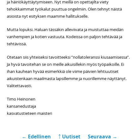
ja häiriökäyttäytymiseen. Nyt meillä on opettajilta viety
tehokkaimmat työkalut puuttua ongelmiin. Olen tehnyt näistä
asioista nyt esityksen maamme hallitukselle.
Mutta lopuksi. Haluan tässäkin alleviivata ja muistuttaa meidän
vanhempien ja kotien vastuuta. Kodeissa on paljon tehtävää ja
tehtävissä.
Otetaan siis yhteiseksi tavoitteeksi ”nollatoleranssi kiusaamisessa”.
Ja hyvä tavoitehan se on meille aikuisillekin myös työpaikoille. Ei
ihan kauhean hyvää esimerkkiä ole viime päivien lehtiuutiset
aikuistenkaan maailmasta lapsillemme ja nuorillemme näyttänyt.
Valitettavasti.
Timo Heinonen
kansanedustaja
kasvatustieteen maisteri
← Edellinen
￪ Uutiset
Seuraava →