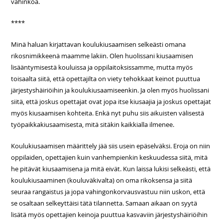
vahinkoa.
****
Minä haluan kirjattavan koulukiusaamisen selkeästi omana
rikosnimikkeenä maamme lakiin. Olen huolissani kiusaamisen
lisääntymisestä kouluissa ja oppilaitoksissamme, mutta myös
toisaalta siitä, että opettajilta on viety tehokkaat keinot puuttua
järjestyshäiriöihin ja koulukiusaamiseenkin. Ja olen myös huolissani
siitä, että joskus opettajat ovat jopa itse kiusaajia ja joskus opettajat
myös kiusaamisen kohteita. Enkä nyt puhu siis aikuisten välisestä
työpaikkakiusaamisesta, mitä sitäkin kaikkialla ilmenee.
Koulukiusaamisen määrittely jää siis usein epäselväksi. Eroja on niin
oppilaiden, opettajien kuin vanhempienkin keskuudessa siitä, mitä
he pitävät kiusaamisena ja mitä eivät. Kun laissa lukisi selkeästi, että
koulukiusaaminen (kouluväkivalta) on oma rikoksensa ja siitä
seuraa rangaistus ja jopa vahingonkorvausvastuu niin uskon, että
se osaltaan selkeyttäisi tätä tilannetta. Samaan aikaan on syytä
lisätä myös opettajien keinoja puuttua kasvaviin järjestyshäiriöihin