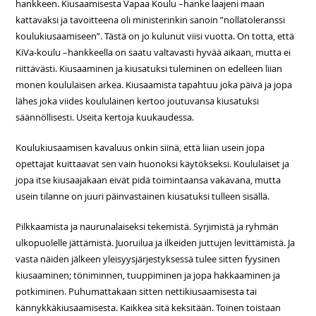
hankkeen. Kiusaamisesta Vapaa Koulu –hanke laajeni maan
kattavaksi ja tavoitteena oli ministerinkin sanoin ”nollatoleranssi
koulukiusaamiseen”. Tästä on jo kulunut viisi vuotta. On totta, että
KiVa-koulu –hankkeella on saatu valtavasti hyvää aikaan, mutta ei
riittävästi. Kiusaaminen ja kiusatuksi tuleminen on edelleen liian
monen koululaisen arkea. Kiusaamista tapahtuu joka päivä ja jopa
lähes joka viides koululainen kertoo joutuvansa kiusatuksi
säännöllisesti. Useita kertoja kuukaudessa.
Koulukiusaamisen kavaluus onkin siinä, että liian usein jopa
opettajat kuittaavat sen vain huonoksi käytökseksi. Koululaiset ja
jopa itse kiusaajakaan eivät pidä toimintaansa vakavana, mutta
usein tilanne on juuri päinvastainen kiusatuksi tulleen sisällä.
Pilkkaamista ja naurunalaiseksi tekemistä. Syrjimistä ja ryhmän
ulkopuolelle jättämistä. Juoruilua ja ilkeiden juttujen levittämistä. Ja
vasta näiden jälkeen yleisyysjärjestyksessä tulee sitten fyysinen
kiusaaminen; töniminnen, tuuppiminen ja jopa hakkaaminen ja
potkiminen. Puhumattakaan sitten nettikiusaamisesta tai
kännykkäkiusaamisesta. Kaikkea sitä keksitään. Toinen toistaan