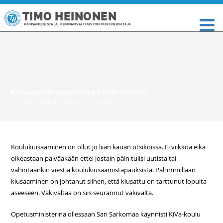
TIMO HEINONEN
KANSANEDUSTAJA, KUNNANVALTUUSTON PUHEENJOHTAJA
Kiusaamisen puututtava kaikin keinoin
UUTISET
,
SUNNUNTAINA 11.03.2012
Koulukiusaaminen on ollut jo liian kauan otsikoissa. Ei viikkoa eikä
oikeastaan päivääkään ettei jostain päin tulisi uutista tai
vähintäänkin viestiä koulukiusaamistapauksista. Pahimmillaan
kiusaaminen on johtanut siihen, että kiusattu on tarttunut lopulta
aseeseen. Väkivaltaa on siis seurannut väkivalta.
Opetusministerinä ollessaan Sari Sarkomaa käynnisti KiVa-koulu