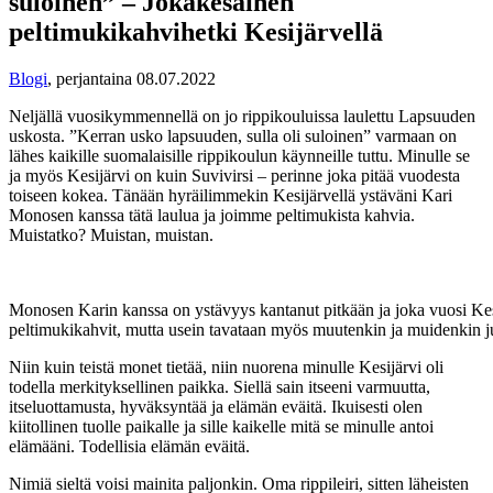
suloinen” – Jokakesäinen
peltimukikahvihetki Kesijärvellä
Blogi
,
perjantaina 08.07.2022
Neljällä vuosikymmennellä on jo rippikouluissa laulettu Lapsuuden
uskosta. ”Kerran usko lapsuuden, sulla oli suloinen” varmaan on
lähes kaikille suomalaisille rippikoulun käynneille tuttu. Minulle se
ja myös Kesijärvi on kuin Suvivirsi – perinne joka pitää vuodesta
toiseen kokea. Tänään hyräilimmekin Kesijärvellä ystäväni Kari
Monosen kanssa tätä laulua ja joimme peltimukista kahvia.
Muistatko? Muistan, muistan.
Monosen Karin kanssa on ystävyys kantanut pitkään ja joka vuosi Kesi
peltimukikahvit, mutta usein tavataan myös muutenkin ja muidenkin ju
Niin kuin teistä monet tietää, niin nuorena minulle Kesijärvi oli
todella merkityksellinen paikka. Siellä sain itseeni varmuutta,
itseluottamusta, hyväksyntää ja elämän eväitä. Ikuisesti olen
kiitollinen tuolle paikalle ja sille kaikelle mitä se minulle antoi
elämääni. Todellisia elämän eväitä.
Nimiä sieltä voisi mainita paljonkin. Oma rippileiri, sitten läheisten