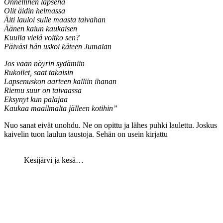
Onnellinen lapsena
Olit äidin helmassa
Äiti lauloi sulle maasta taivahan
Äänen kaiun kaukaisen
Kuulla vielä voitko sen?
Päiväsi hän uskoi käteen Jumalan
Jos vaan nöyrin sydämiin
Rukoilet, saat takaisin
Lapsenuskon aarteen kalliin ihanan
Riemu suur on taivaassa
Eksynyt kun palajaa
Kaukaa maailmalta jälleen kotihin”
Nuo sanat eivät unohdu. Ne on opittu ja lähes puhki laulettu. Joskus
kaivelin tuon laulun taustoja. Sehän on usein kirjattu
Kesijärvi ja kesä…