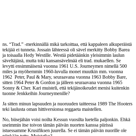
ns. “Trad.” -merkinnällä mikä tarkoittaa, että kappaleen alkuperäistä
tekijää ei tunneta. Jossain lähteessä oli sävel merkitty Bobby Barea
ja toisaalla Hedy Westille. Westiä pidetäänkin yleisimmin laulun
säveltäjänä, mutta toki kansansävelmää eli trad. mukaellen. Se
levytti ensimmäisenä vuonna 1961 U.S. Journeymen nimellä 500
miles ja myöhemmin 1960-luvulla monet muutkin mm. vuonna
1962 Peter, Paul & Mary, seuraavana vuonna 1963 Bobby Bare,
sitten 1964 Peter & Gordon ja jälleen seuraavana vuonna 1965
Sonny & Cher. Kari muisteli, että tekijänoikeudet menisi kuitenkin
tuonne Jenkkeihin Journeymenille?
Ja sitten minun lapsuuden ja nuoruuden taitteessa 1989 The Hooters
teki laulusta oman hittiversionsa reggaeta maistellen.
No, biisejähän voisi noilta Kessun vuosilta luetella paljonkin. Ehkä
useimmin itse toivon tämän päivän nuorten kanssa piirissä
istuessamme Krusifiksen juurella. Se ei tämän päivän nuorille ole
niinkään tuttu. Muistatko?