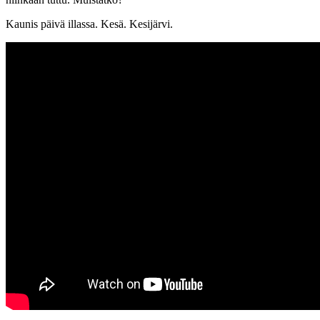
Kaunis päivä illassa. Kesä. Kesijärvi.