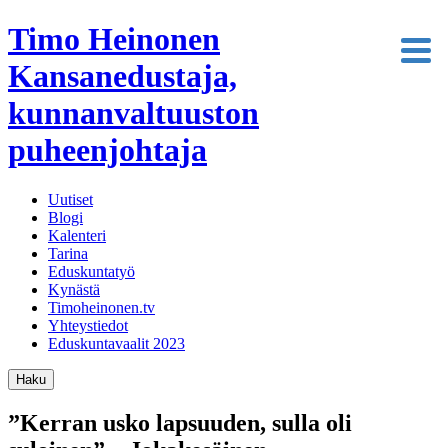
Timo Heinonen
Kansanedustaja,
kunnanvaltuuston
puheenjohtaja
Uutiset
Blogi
Kalenteri
Tarina
Eduskuntatyö
Kynästä
Timoheinonen.tv
Yhteystiedot
Eduskuntavaalit 2023
Haku
”Kerran usko lapsuuden, sulla oli