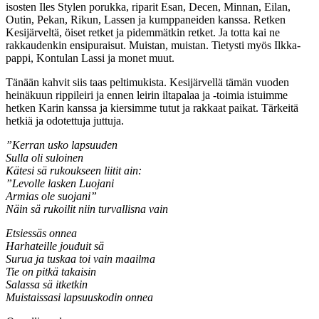
isosten Iles Stylen porukka, riparit Esan, Decen, Minnan, Eilan,
Outin, Pekan, Rikun, Lassen ja kumppaneiden kanssa. Retken
Kesijärveltä, öiset retket ja pidemmätkin retket. Ja totta kai ne
rakkaudenkin ensipuraisut. Muistan, muistan. Tietysti myös Ilkka-
pappi, Kontulan Lassi ja monet muut.
Tänään kahvit siis taas peltimukista. Kesijärvellä tämän vuoden
heinäkuun rippileiri ja ennen leirin iltapalaa ja -toimia istuimme
hetken Karin kanssa ja kiersimme tutut ja rakkaat paikat. Tärkeitä
hetkiä ja odotettuja juttuja.
”Kerran usko lapsuuden
Sulla oli suloinen
Kätesi sä rukoukseen liitit ain:
”Levolle lasken Luojani
Armias ole suojani”
Näin sä rukoilit niin turvallisna vain
Etsiessäs onnea
Harhateille jouduit sä
Surua ja tuskaa toi vain maailma
Tie on pitkä takaisin
Salassa sä itketkin
Muistaissasi lapsuuskodin onnea