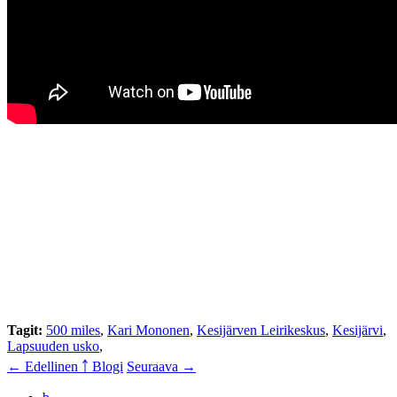
Tagit:
500 miles
,
Kari Mononen
,
Kesijärven Leirikeskus
,
Kesijärvi
,
Lapsuuden usko
,
← Edellinen
￪ Blogi
Seuraava →