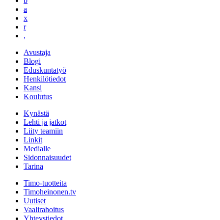
b
a
x
r
,
Avustaja
Blogi
Eduskuntatyö
Henkilötiedot
Kansi
Koulutus
Kynästä
Lehti ja jatkot
Liity teamiin
Linkit
Medialle
Sidonnaisuudet
Tarina
Timo-tuotteita
Timoheinonen.tv
Uutiset
Vaalirahoitus
Yhteystiedot