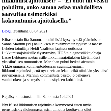
liikkumisrajoitukset? – ”Ei ollut hirveästi
pohdittu, onko samaa asiaa mahdollista
saavuttaa esimerkiksi
kokoontumisrajoituksella.”
Blogi
,
lauantaina 03.04.2021
Kiirastorstain Ilta-Sanomat herätti lisää kysymyksiä pääministeri
Sanna Marinin (sd.) hallituksen lainvalmistelun tyylistä ja tasosta.
Lehden toimittaja Heidi Vaaliston laajassa uutisessa
Liikkumisrajoituksille täystyrmäys, HUS:n diagnostiikkajohtaja
Lasse Lehtonen nostaa esille liikkumisrajoituksien käytännössä
yksisilmäisen runnomisen. Marinhan puhui hetkeä aiemmin
Ykkösaamussa kommentoidessaan suunnittelemiaan
liikkumisrajoituksia, että nyt tarvitaan lekaa eikä niinkään yksittäistä
ruuvimeisseliä. Marinin kommentista paistoi jo paheneva
vauhtisokeus ja se myös koitui esityksen kohtaloksi.
Repäisy kiirastorstain Ilta-Sanomista 1.4.2021.
Nyt IS:ssä liikkumisen rajoituksia kommentoi sitten myös
perustuslakivaliokunnassa asian tiimoilta kuultavana ollut