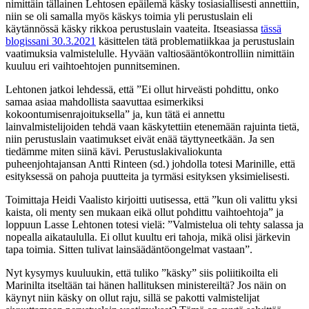
nimittäin tällainen Lehtosen epäilemä käsky tosiasiallisesti annettiin,
niin se oli samalla myös käskys toimia yli perustuslain eli
käytännössä käsky rikkoa perustuslain vaateita. Itseasiassa
tässä
blogissani 30.3.2021
käsittelen tätä problematiikkaa ja perustuslain
vaatimuksia valmistelulle. Hyvään valtiosääntökontrolliin nimittäin
kuuluu eri vaihtoehtojen punnitseminen.
Lehtonen jatkoi lehdessä, että ”Ei ollut hirveästi pohdittu, onko
samaa asiaa mahdollista saavuttaa esimerkiksi
kokoontumisenrajoituksella” ja, kun tätä ei annettu
lainvalmistelijoiden tehdä vaan käskytettiin etenemään rajuinta tietä,
niin perustuslain vaatimukset eivät enää täyttyneetkään. Ja sen
tiedämme miten siinä kävi. Perustuslakivaliokunta
puheenjohtajansan Antti Rinteen (sd.) johdolla totesi Marinille, että
esityksessä on pahoja puutteita ja tyrmäsi esityksen yksimielisesti.
Toimittaja Heidi Vaalisto kirjoitti uutisessa, että ”kun oli valittu yksi
kaista, oli menty sen mukaan eikä ollut pohdittu vaihtoehtoja” ja
loppuun Lasse Lehtonen totesi vielä: ”Valmistelua oli tehty salassa ja
nopealla aikataululla. Ei ollut kuultu eri tahoja, mikä olisi järkevin
tapa toimia. Sitten tulivat lainsäädäntöongelmat vastaan”.
Nyt kysymys kuuluukin, että tuliko ”käsky” siis poliitikoilta eli
Marinilta itseltään tai hänen hallituksen ministereiltä? Jos näin on
käynyt niin käsky on ollut raju, sillä se pakotti valmistelijat