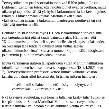
Terveysoikeuden professorinakin toimiva HUS:n johtaja Lasse
Lehtonen. Lehtonen totesi, että rajoitustoimet ovat tarpeellisia, mutta
oikeampi tapa olisi säätää yksityisiä kokoontumisia koskeva rajoitus.
Pitäisi siis nimenomaan käyttää Marinin lekan sijaan
yksityiskohtaisempaa ja tarkemmin tilanteeseen puuttuvaa tai sitä
säätävää ruuvimeisseliä.
Lehtonen toisti lehdessä myös HUS:n lääkärikunnan toiveen siitä,
että tartuntamääriä pitäisi saada painettua alas. Hän totesi, että
”Kokoontumisrajoitukset eli se, että kielletään yksityiset tilaisuudet,
on oikeampi tapa tehdä rajoitukset kuin yrittää säätää
ulkonaliikkumiskieltoa”. Samasta muuten kirjoitin täällä blogissani
jo aiemmin ja puhuin myös eduskunnassa.
Mutta varsinaisen uutisen tai epäilyksen viitan Marinin hallituksen
toimille Lehtonen heitti seuraavassa kappaleessa (IS 1.4.2021 sivu
7). Terveysoikeuden professori kertoo kuinka valtioneuvoston
kanslia oli valmistellut lakiesitystä. Ja tämän jälkeen hän totesi:
”Itselleni tuli sellainen olo, että käsky oli käynyt, että
valmistelkaa liikkumisrajoituksia”.
Nyt kysymys kuuluukin, että keneltä tällainen käsky tuli? Tuliko se
itse pääministeri Sanna Marinilta? Vai tuliko se terveysministeri
Krista Kiurulta? Vai heidän avustajakunnan kautta vai mistä? Jos