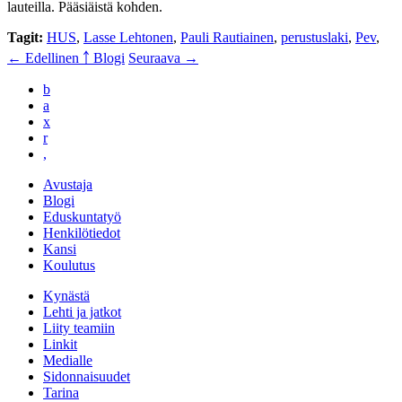
lauteilla. Pääsiäistä kohden.
Tagit:
HUS
,
Lasse Lehtonen
,
Pauli Rautiainen
,
perustuslaki
,
Pev
,
← Edellinen
￪ Blogi
Seuraava →
b
a
x
r
,
Avustaja
Blogi
Eduskuntatyö
Henkilötiedot
Kansi
Koulutus
Kynästä
Lehti ja jatkot
Liity teamiin
Linkit
Medialle
Sidonnaisuudet
Tarina