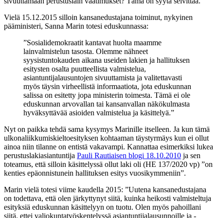
sivuuttamaan perustuslain vaatimukset? Tämä on syytä selvittää.
Vielä 15.12.2015 silloin kansanedustajana toiminut, nykyinen
pääministeri, Sanna Marin totesi eduskunnassa:
”Sosialidemokraatit kantavat huolta maamme
lainvalmistelun tasosta. Olemme nähneet
syysistuntokauden aikana useiden lakien ja hallituksen
esitysten osalta puutteellista valmistelua,
asiantuntijalausuntojen sivuuttamista ja valitettavasti
myös täysin virheellistä informaatiota, jota eduskunnan
salissa on esitetty jopa ministerin toimesta. Tämä ei ole
eduskunnan arvovallan tai kansanvallan näkökulmasta
hyväksyttävää asioiden valmistelua ja käsittelyä.”
Nyt on paikka tehdä sama kysymys Marinille itselleen. Ja kun tämä
ulkonaliikkumiskieltoesityksen kohtaaman täystyrmäys kun ei ollut
ainoa niin tilanne on entistä vakavampi. Kannattaa esimerkiksi lukea
perustuslakiasiantuntija
Pauli Rautiaisen blogi 18.10.2010
ja sen
toteamus, että silloin käsittelyssä ollut laki oli (HE 137/2020 vp) ”on
kenties epäonnistunein hallituksen esitys vuosikymmeniin”.
Marin vielä totesi viime kaudella 2015: ”Uutena kansanedustajana
on todettava, että olen järkyttynyt siitä, kuinka heikosti valmisteltuja
esityksiä eduskunnan käsittelyyn on tuotu. Olen myös pahoillani
siitä, ettei valiokuntatyöskentelyssä asiantuntijalausunnoille ja -