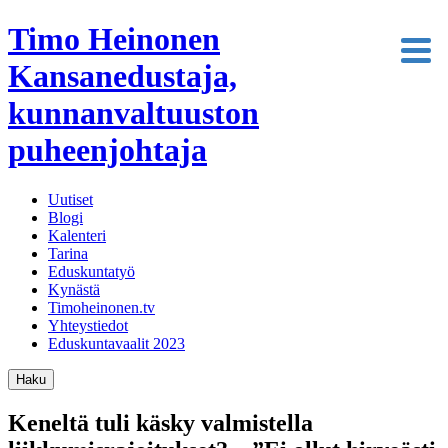
Timo Heinonen
Kansanedustaja,
kunnanvaltuuston
puheenjohtaja
Uutiset
Blogi
Kalenteri
Tarina
Eduskuntatyö
Kynästä
Timoheinonen.tv
Yhteystiedot
Eduskuntavaalit 2023
Haku
Keneltä tuli käsky valmistella