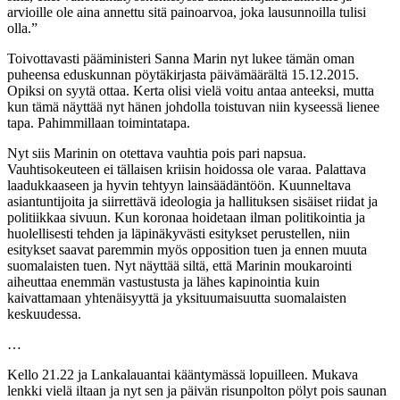
arvioille ole aina annettu sitä painoarvoa, joka lausunnoilla tulisi
olla.”
Toivottavasti pääministeri Sanna Marin nyt lukee tämän oman
puheensa eduskunnan pöytäkirjasta päivämäärältä 15.12.2015.
Opiksi on syytä ottaa. Kerta olisi vielä voitu antaa anteeksi, mutta
kun tämä näyttää nyt hänen johdolla toistuvan niin kyseessä lienee
tapa. Pahimmillaan toimintatapa.
Nyt siis Marinin on otettava vauhtia pois pari napsua.
Vauhtisokeuteen ei tällaisen kriisin hoidossa ole varaa. Palattava
laadukkaaseen ja hyvin tehtyyn lainsäädäntöön. Kuunneltava
asiantuntijoita ja siirrettävä ideologia ja hallituksen sisäiset riidat ja
politiikkaa sivuun. Kun koronaa hoidetaan ilman politikointia ja
huolellisesti tehden ja läpinäkyvästi esitykset perustellen, niin
esitykset saavat paremmin myös opposition tuen ja ennen muuta
suomalaisten tuen. Nyt näyttää siltä, että Marinin moukarointi
aiheuttaa enemmän vastustusta ja lähes kapinointia kuin
kaivattamaan yhtenäisyyttä ja yksituumaisuutta suomalaisten
keskuudessa.
…
Kello 21.22 ja Lankalauantai kääntymässä lopuilleen. Mukava
lenkki vielä iltaan ja nyt sen ja päivän risunpolton pölyt pois saunan